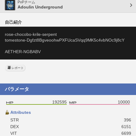
PvPチーム
Adoulin Underground
自己紹介
rose-chocobo-krile-serpent
tomestone-Dgfzt8BgveoohwPXFUcaSVqq9MK5c4vbNOc9j8cY
AETHER-NGBABV
レポート
パラメータ
192595
10000
Attributes
STR
396
DEX
6151
VIT
6699