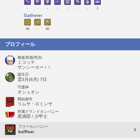
-
-
-
-
-
-
-
1
Gatherer
49
-
90
プロフィール
種族/部族/性別
ミコッテ
サンシーカー / ♀
誕生日
霊3月(6月) 7日
守護神
オシュオン
開始都市
リムサ・ロミンサ
所属グランドカンパニー
黒渦団 / 少甲士
フリーカンパニー
balflear