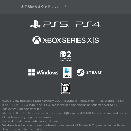
利用者情報の外部送信について
©2026 Sony Interactive Entertainment LLC."PlayStation Family Mark", "PlayStation", "PS5
logo", "PS5", "PS4 logo" and "PS4" are registered trademarks or trademarks of Sony
Interactive Entertainment Inc.
Microsoft, the XBOX Sphere mark, the Series X|S logo and XBOX Series X|S are trademarks
of the Microsoft group of companies.
Nintendo Switch is a trademark of Nintendo.
Windows is either a registered trademark or trademark of Microsoft Corporation in the United
States and/or other countries.