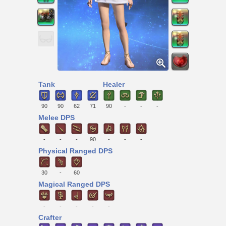
Tank
Healer
90
90
62
71
90
-
-
-
Melee DPS
-
-
-
90
-
-
-
Physical Ranged DPS
30
-
60
Magical Ranged DPS
-
-
-
-
-
Crafter