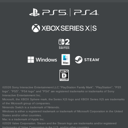
©2026 Sony Interactive Entertainment LLC."PlayStation Family Mark", "PlayStation", "PS5
logo", "PS5", "PS4 logo" and "PS4" are registered trademarks or trademarks of Sony
Interactive Entertainment Inc.
Microsoft, the XBOX Sphere mark, the Series X|S logo and XBOX Series X|S are trademarks
of the Microsoft group of companies.
Nintendo Switch is a trademark of Nintendo.
Windows is either a registered trademark or trademark of Microsoft Corporation in the United
States and/or other countries.
Mac is a trademark of Apple Inc.
©2026 Valve Corporation. Steam and the Steam logo are trademarks and/or registered
trademarks of Valve Corporation in the U.S. and/or other countries.