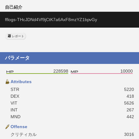
自己紹介
fflogs-THcJDNd4Vf9jCtK7a6AxF8mzYZ1bpvGy
レポート
パラメータ
228598
10000
Attributes
STR
5220
DEX
418
VIT
5626
INT
267
MND
442
Offense
クリティカル
3016