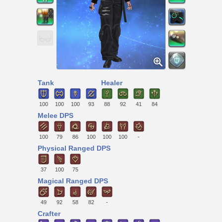
Tank
Healer
100
100
100
93
88
92
41
84
Melee DPS
100
79
86
100
100
100
-
Physical Ranged DPS
37
100
75
Magical Ranged DPS
49
92
58
82
-
Crafter