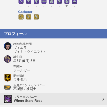
-
-
-
-
-
-
90
-
Gatherer
-
-
-
プロフィール
種族/部族/性別
ヴィエラ
ヴィナ・ヴィエラ / ♀
誕生日
星5月(9月) 5日
守護神
ラールガー
開始都市
ウルダハ
所属グランドカンパニー
不滅隊 / 准闘士
フリーカンパニー
Where Stars Rest