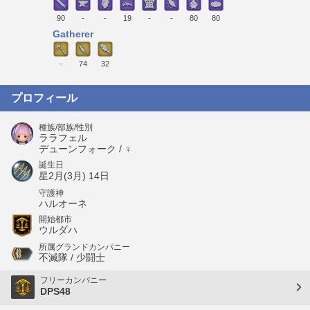
90
-
-
19
-
-
80
80
Gatherer
-
74
32
プロフィール
種族/部族/性別
ララフェル
デューンフォーク / ♀
誕生日
星2月(3月) 14日
守護神
ハルオーネ
開始都市
ウルダハ
所属グランドカンパニー
不滅隊 / 少闘士
フリーカンパニー
DPS48