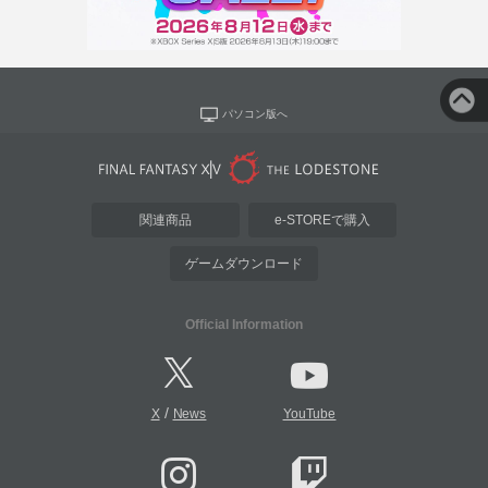
パソコン版へ
関連商品
e-STOREで購入
ゲームダウンロード
Official Information
/
X
News
YouTube