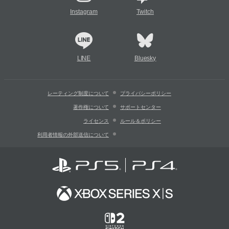
Instagram
Twitch
LINE
Bluesky
レーティング制度について
プライバシーポリシー
著作権について
サポートセンター
ライセンス
ルール＆ポリシー
利用者情報の外部送信について