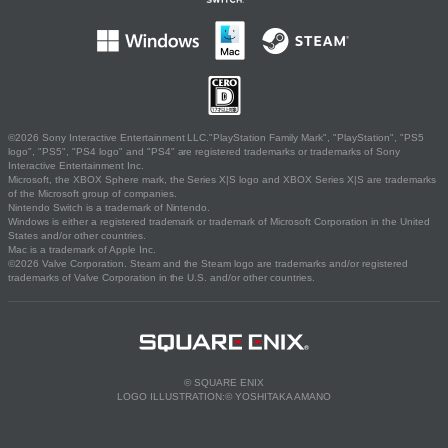
©2026 Sony Interactive Entertainment LLC."PlayStation Family Mark", "PlayStation", "PS5
logo", "PS5", "PS4 logo" and "PS4" are registered trademarks or trademarks of Sony
Interactive Entertainment Inc.
Microsoft, the XBOX Sphere mark, the Series X|S logo and XBOX Series X|S are trademarks
of the Microsoft group of companies.
Nintendo Switch is a trademark of Nintendo.
Windows is either a registered trademark or trademark of Microsoft Corporation in the United
States and/or other countries.
Mac is a trademark of Apple Inc.
©2026 Valve Corporation. Steam and the Steam logo are trademarks and/or registered
trademarks of Valve Corporation in the U.S. and/or other countries.
© SQUARE ENIX
LOGO ILLUSTRATION:© YOSHITAKA AMANO