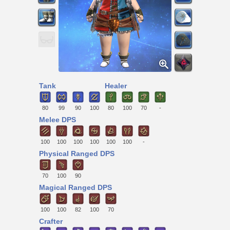
Tank
Healer
80
99
90
100
80
100
70
-
Melee DPS
100
100
100
100
100
100
-
Physical Ranged DPS
70
100
90
Magical Ranged DPS
100
100
82
100
70
Crafter