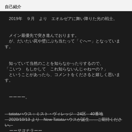
自己紹介
　2019年　９月　より　エオルゼアに舞い降りた光の戦士。
　メイン最優先で突き進んでおります。
　が、だいたい罠や壁にぶち当たって「ぐへー」となっていま
す。
　知っていて当然のことを知らなかったりするので、
「こいつ　もしかして　これ知らないんじゃねーの？」
　ということがあったら、コメントをくださると嬉しく思いま
す。
　ーーーー。
　tatataハウス：ミスト・ヴィレッジ　24区　40番地
　2020/10/13 より　New Tatataハウスが誕生……ご期待くださ
い。
　ーーサヨナラーー