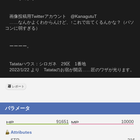
　画像投稿用Twitterアカウント　@KanagutuT
　……なんかよくわからんけど、↑これで出てくるんかな？（パソ
コンに弱すぎる）
　ーーーー。
　Tatataハウス：シロガネ　29区　1番地
　2022/1/22 より　Tatataのお宿が開店……匠のワザが光ります。
レポート
パラメータ
91651
10000
Attributes
STR
216