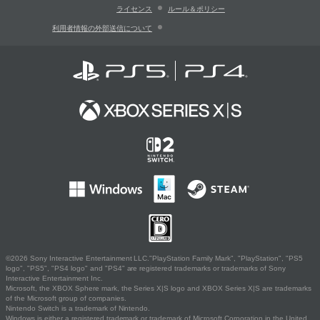
ライセンス
ルール＆ポリシー
利用者情報の外部送信について
©2026 Sony Interactive Entertainment LLC."PlayStation Family Mark", "PlayStation", "PS5
logo", "PS5", "PS4 logo" and "PS4" are registered trademarks or trademarks of Sony
Interactive Entertainment Inc.
Microsoft, the XBOX Sphere mark, the Series X|S logo and XBOX Series X|S are trademarks
of the Microsoft group of companies.
Nintendo Switch is a trademark of Nintendo.
Windows is either a registered trademark or trademark of Microsoft Corporation in the United