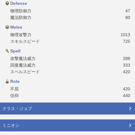
Defense
物理防御力
47
魔法防御力
80
Melee
物理攻撃力
1013
スキルスピード
725
Spell
攻撃魔法威力
288
回復魔法威力
333
スペルスピード
420
Role
不屈
420
信仰
440
クラス・ジョブ
ミニオン