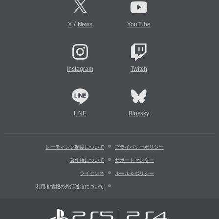
/
X
News
YouTube
Instagram
Twitch
LINE
Bluesky
レーティング制度について
プライバシーポリシー
著作権について
サポートセンター
ライセンス
ルール＆ポリシー
利用者情報の外部送信について