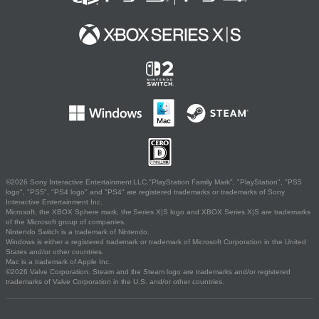
©2026 Sony Interactive Entertainment LLC."PlayStation Family Mark", "PlayStation", "PS5
logo", "PS5", "PS4 logo" and "PS4" are registered trademarks or trademarks of Sony
Interactive Entertainment Inc.
Microsoft, the XBOX Sphere mark, the Series X|S logo and XBOX Series X|S are trademarks
of the Microsoft group of companies.
Nintendo Switch is a trademark of Nintendo.
Windows is either a registered trademark or trademark of Microsoft Corporation in the United
States and/or other countries.
Mac is a trademark of Apple Inc.
©2026 Valve Corporation. Steam and the Steam logo are trademarks and/or registered
trademarks of Valve Corporation in the U.S. and/or other countries.