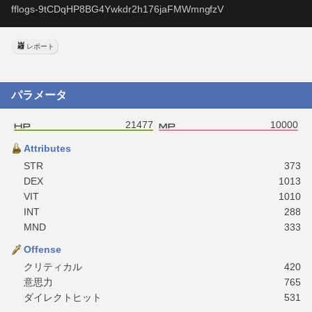
fflogs-9tCDqHP8BG4Ywkdr2h176jaFMWmngfzV
レポート
パラメータ
21477
10000
Attributes
STR
373
DEX
1013
VIT
1010
INT
288
MND
333
Offense
クリティカル
420
意思力
765
ダイレクトヒット
531