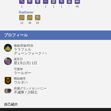
1
-
-
1
1
1
-
90
Gatherer
12
36
81
プロフィール
種族/部族/性別
ララフェル
デューンフォーク / ♀
誕生日
星1月(1月) 1日
守護神
ラールガー
開始都市
ウルダハ
所属グランドカンパニー
不滅隊 / 少闘士
自己紹介