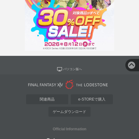
パソコン版へ
関連商品
e-STOREで購入
ゲームダウンロード
Official Information