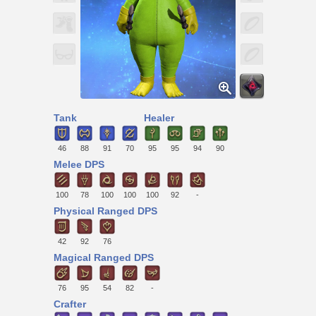
Tank
Healer
46
88
91
70
95
95
94
90
Melee DPS
100
78
100
100
100
92
-
Physical Ranged DPS
42
92
76
Magical Ranged DPS
76
95
54
82
-
Crafter