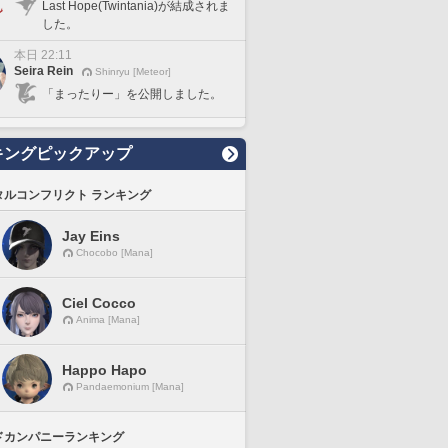
Last Hope(Twintania)が結成されま
した。
本日 22:11
Seira Rein
Shinryu [Meteor]
「まったりー」を公開しました。
キングピックアップ
タルコンフリクト ランキング
Jay Eins
Chocobo [Mana]
Ciel Cocco
Anima [Mana]
Happo Hapo
Pandaemonium [Mana]
ドカンパニーランキング