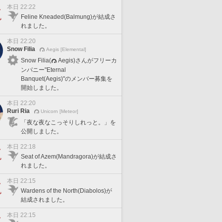
本日 22:22
Feline Kneaded(Balmung)が結成さ
れました。
本日 22:20
Snow Filia
Aegis [Elemental]
Snow Filia(
Aegis)さんがフリーカ
ンパニー"Eternal
Banquet(Aegis)"のメンバー募集を
開始しました。
本日 22:20
Ruri Ria
Unicorn [Meteor]
「夜な夜なこっそりしれっと。」を
公開しました。
本日 22:18
Seat of Azem(Mandragora)が結成さ
れました。
本日 22:15
Wardens of the North(Diabolos)が
結成されました。
本日 22:15