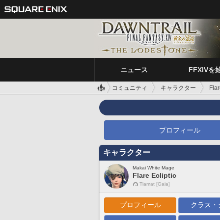
ニュース
FFXIVを
コミュニティ
キャラクター
Flar
プロフィール
キャラクター
Makai White Mage
Flare Ecliptic
Tiamat [Gaia]
プロフィール
クラス・