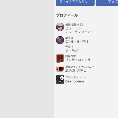
フォ
フェイスアクセサリー
プロフィール
種族/部族/性別
ヒューラン
ミッドランダー / ♀
誕生日
霊3月(6月) 13日
守護神
ラールガー
開始都市
リムサ・ロミンサ
所属グランドカンパニー
黒渦団 / 大甲士
フリーカンパニー
Dear Lovers