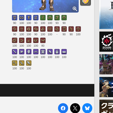
90
100
100
90
100
100
93
90
90
100
100
90
100
100
-
90
90
100
100
100
100
100
80
100
100
100
100
100
100
100
100
100
100
100