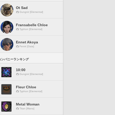
Ot Sad
Gungnir [Elemental]
Fransabelle Chloe
Typhon [Elemental]
Ennet Akoya
Fenrir [Gaia]
カンパニーランキング
10:00
Gungnir [Elemental]
Fleur Chloe
Typhon [Elemental]
Metal Woman
Titan [Mana]