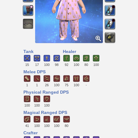
Tank
Healer
15
17
100
98
92
100
80
100
Melee DPS
1
1
26
100
75
100
-
Physical Ranged DPS
100
100
100
Magical Ranged DPS
41
100
100
100
80
Crafter