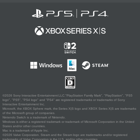
©2026 Sony Interactive Entertainment LLC."PlayStation Family Mark", "PlayStation", "PS5
logo", "PS5", "PS4 logo" and "PS4" are registered trademarks or trademarks of Sony
Interactive Entertainment Inc.
Microsoft, the XBOX Sphere mark, the Series X|S logo and XBOX Series X|S are trademarks
of the Microsoft group of companies.
Nintendo Switch is a trademark of Nintendo.
Windows is either a registered trademark or trademark of Microsoft Corporation in the United
States and/or other countries.
Mac is a trademark of Apple Inc.
©2026 Valve Corporation. Steam and the Steam logo are trademarks and/or registered
trademarks of Valve Corporation in the U.S. and/or other countries.