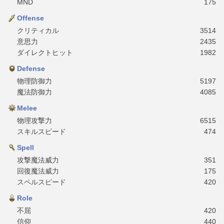
MND
175
Offense
クリティカル
3514
意思力
2435
ダイレクトヒット
1982
Defense
物理防御力
5197
魔法防御力
4085
Melee
物理攻撃力
6515
スキルスピード
474
Spell
攻撃魔法威力
351
回復魔法威力
175
スペルスピード
420
Role
不屈
420
信仰
440