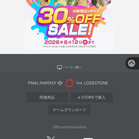
パソコン版へ
関連商品
e-STOREで購入
ゲームダウンロード
Official Information