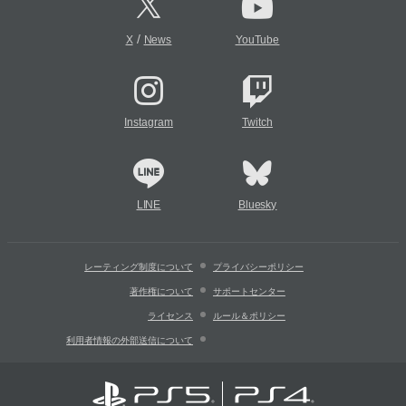
/
X
News
YouTube
Instagram
Twitch
LINE
Bluesky
レーティング制度について
プライバシーポリシー
著作権について
サポートセンター
ライセンス
ルール＆ポリシー
利用者情報の外部送信について