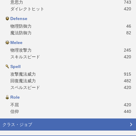
意思力
743
ダイレクトヒット
420
Defense
物理防御力
46
魔法防御力
82
Melee
物理攻撃力
245
スキルスピード
420
Spell
攻撃魔法威力
915
回復魔法威力
482
スペルスピード
420
Role
不屈
420
信仰
440
クラス・ジョブ