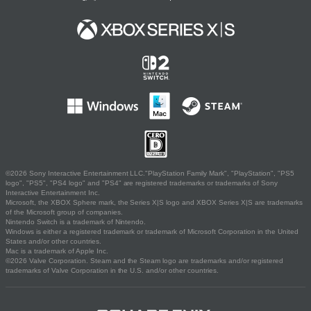
©2026 Sony Interactive Entertainment LLC."PlayStation Family Mark", "PlayStation", "PS5
logo", "PS5", "PS4 logo" and "PS4" are registered trademarks or trademarks of Sony
Interactive Entertainment Inc.
Microsoft, the XBOX Sphere mark, the Series X|S logo and XBOX Series X|S are trademarks
of the Microsoft group of companies.
Nintendo Switch is a trademark of Nintendo.
Windows is either a registered trademark or trademark of Microsoft Corporation in the United
States and/or other countries.
Mac is a trademark of Apple Inc.
©2026 Valve Corporation. Steam and the Steam logo are trademarks and/or registered
trademarks of Valve Corporation in the U.S. and/or other countries.