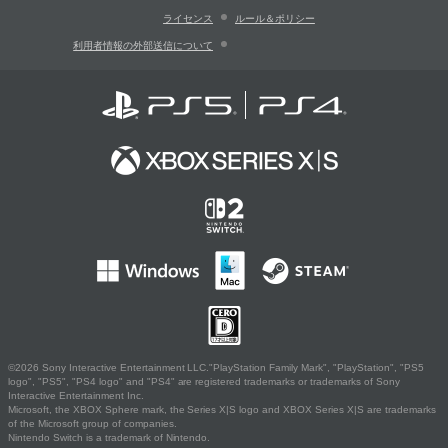
ライセンス
ルール＆ポリシー
利用者情報の外部送信について
©2026 Sony Interactive Entertainment LLC."PlayStation Family Mark", "PlayStation", "PS5
logo", "PS5", "PS4 logo" and "PS4" are registered trademarks or trademarks of Sony
Interactive Entertainment Inc.
Microsoft, the XBOX Sphere mark, the Series X|S logo and XBOX Series X|S are trademarks
of the Microsoft group of companies.
Nintendo Switch is a trademark of Nintendo.