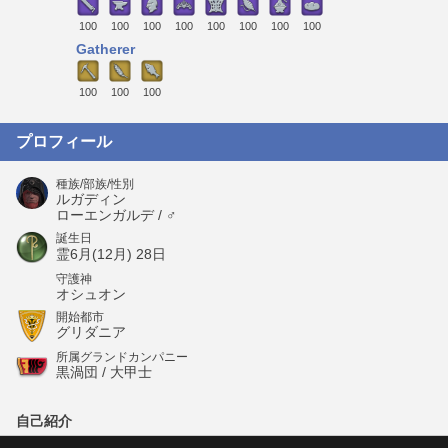
100
100
100
100
100
100
100
100
Gatherer
100
100
100
プロフィール
種族/部族/性別
ルガディン
ローエンガルデ / ♂
誕生日
霊6月(12月) 28日
守護神
オシュオン
開始都市
グリダニア
所属グランドカンパニー
黒渦団 / 大甲士
自己紹介