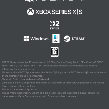
©2026 Sony Interactive Entertainment LLC."PlayStation Family Mark", "PlayStation", "PS5
logo", "PS5", "PS4 logo" and "PS4" are registered trademarks or trademarks of Sony
Interactive Entertainment Inc.
Microsoft, the XBOX Sphere mark, the Series X|S logo and XBOX Series X|S are trademarks
of the Microsoft group of companies.
Nintendo Switch is a trademark of Nintendo.
Windows is either a registered trademark or trademark of Microsoft Corporation in the United
States and/or other countries.
Mac is a trademark of Apple Inc.
©2026 Valve Corporation. Steam and the Steam logo are trademarks and/or registered
trademarks of Valve Corporation in the U.S. and/or other countries.