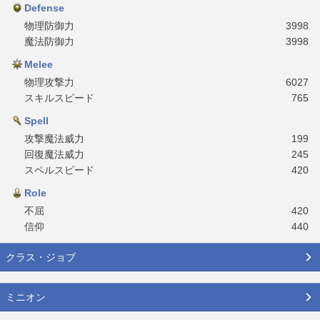
Defense
物理防御力
3998
魔法防御力
3998
Melee
物理攻撃力
6027
スキルスピード
765
Spell
攻撃魔法威力
199
回復魔法威力
245
スペルスピード
420
Role
不屈
420
信仰
440
クラス・ジョブ
ミニオン