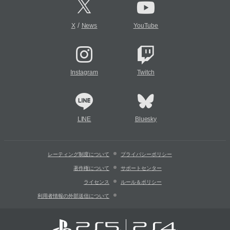
/
X
News
YouTube
Instagram
Twitch
LINE
Bluesky
レーティング制度について
プライバシーポリシー
著作権について
サポートセンター
ライセンス
ルール＆ポリシー
利用者情報の外部送信について