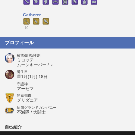
-
-
-
-
-
-
-
-
Gatherer
10
-
-
プロフィール
種族/部族/性別
ミコッテ
ムーンキーパー / ♀
誕生日
星1月(1月) 18日
守護神
アーゼマ
開始都市
グリダニア
所属グランドカンパニー
不滅隊 / 大闘士
自己紹介