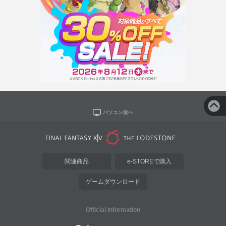
パソコン版へ
関連商品
e-STOREで購入
ゲームダウンロード
Official Information