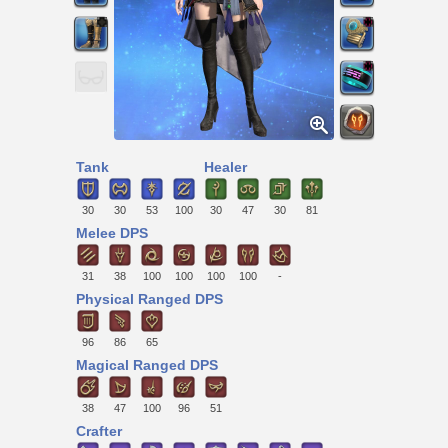
Tank
Healer
30
30
53
100
30
47
30
81
Melee DPS
31
38
100
100
100
100
-
Physical Ranged DPS
96
86
65
Magical Ranged DPS
38
47
100
96
51
Crafter