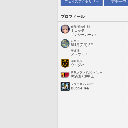
アチーブ
フェイスアクセサリー
プロフィール
種族/部族/性別
ミコッテ
サンシーカー / ♀
誕生日
星4月(7月) 2日
守護神
メネフィナ
開始都市
ウルダハ
所属グランドカンパニー
黒渦団 / 少甲士
フリーカンパニー
Bubble Tea