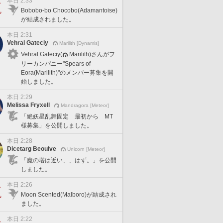
本日 2:33
Bobobo-bo Chocobo(Adamantoise)
が結成されました。
本日 2:31
Vehral Gateciy
Marilith [Dynamis]
Vehral Gateciy(
Marilith)さんがフ
リーカンパニー"Spears of
Eora(Marilith)"のメンバー募集を開
始しました。
本日 2:29
Melissa Fryxell
Mandragora [Meteor]
「絶妖星乱舞固定 最初から MT
様募集」を公開しました。
本日 2:28
Dicetarg Beoulve
Unicorn [Meteor]
「魔の塔は近い、、はず。」を公開
しました。
本日 2:26
Moon Scented(Malboro)が結成され
ました。
本日 2:22