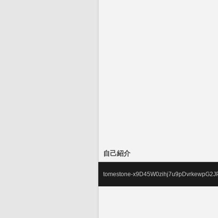
自己紹介
tomestone-x9D45W0zihj7u9pDvrkewpG2