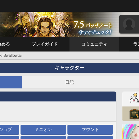
始める
プレイガイド
コミュニティ
ラ
ki Swallowtail
キャラクター
日記
ジョブ
ミニオン
マウント