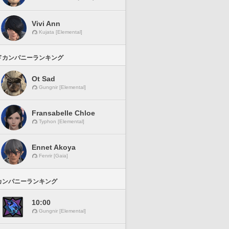
Vivi Ann
Kujata [Elemental]
ドカンパニーランキング
Ot Sad
Gungnir [Elemental]
Fransabelle Chloe
Typhon [Elemental]
Ennet Akoya
Fenrir [Gaia]
カンパニーランキング
10:00
Gungnir [Elemental]