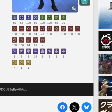
80
84
100
60
100
100
85
70
100
100
100
94
73
100
-
100
100
100
100
100
94
91
-
1
3
1
14
1
1
1
1
4
1
1
JPDCU29qBpk6hAqb