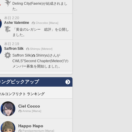
Deling City(Faerie)が結成されまし
た。
本日 2:20
Ashe Valentine
Chocobo [Mana]
「黄金のレガシー 総評」を公開し
ました。
本日 2:19
Saffron Silk
Shinryu [Meteor]
Saffron Silk(
Shinryu)さんが
CWLS"Second Chapter(Meteor)"の
メンバー募集を開始しました。
キングピックアップ
タルコンフリクト ランキング
Ciel Cocco
Anima [Mana]
Happo Hapo
Pandaemonium [Mana]