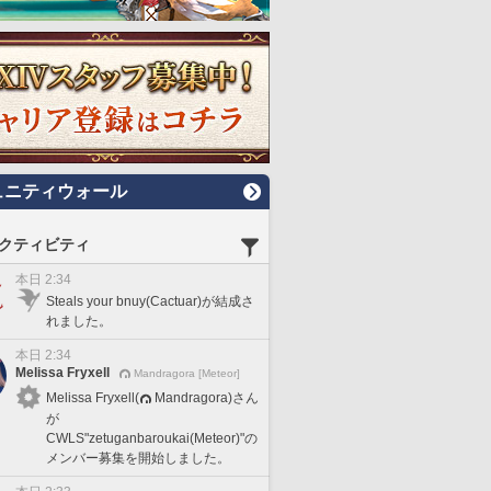
ュニティウォール
クティビティ
本日 2:34
Steals your bnuy(Cactuar)が結成さ
れました。
本日 2:34
Melissa Fryxell
Mandragora [Meteor]
Melissa Fryxell(
Mandragora)さん
が
CWLS"zetuganbaroukai(Meteor)"の
メンバー募集を開始しました。