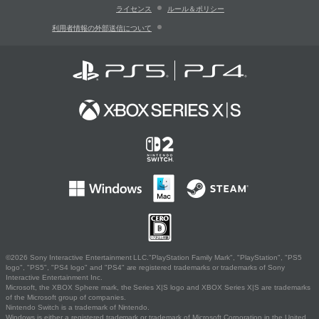
ライセンス
ルール＆ポリシー
利用者情報の外部送信について
©2026 Sony Interactive Entertainment LLC."PlayStation Family Mark", "PlayStation", "PS5
logo", "PS5", "PS4 logo" and "PS4" are registered trademarks or trademarks of Sony
Interactive Entertainment Inc.
Microsoft, the XBOX Sphere mark, the Series X|S logo and XBOX Series X|S are trademarks
of the Microsoft group of companies.
Nintendo Switch is a trademark of Nintendo.
Windows is either a registered trademark or trademark of Microsoft Corporation in the United