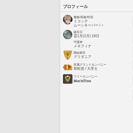
プロフィール
種族/部族/性別
ミコッテ
ムーンキーパー / ♀
誕生日
霊1月(2月) 18日
守護神
メネフィナ
開始都市
グリダニア
所属グランドカンパニー
双蛇党 / 大牙士
フリーカンパニー
MochiTree