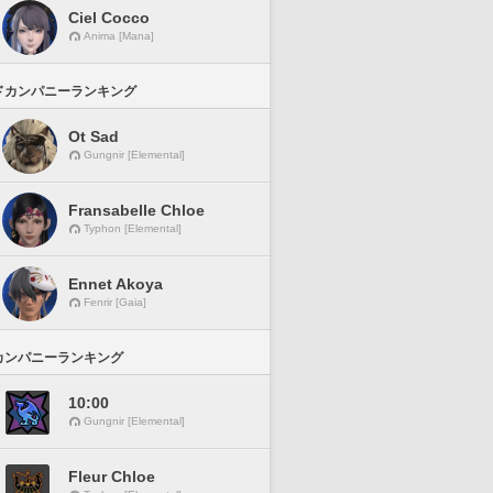
Ciel Cocco
Anima [Mana]
ドカンパニーランキング
Ot Sad
Gungnir [Elemental]
Fransabelle Chloe
Typhon [Elemental]
Ennet Akoya
Fenrir [Gaia]
カンパニーランキング
10:00
Gungnir [Elemental]
Fleur Chloe