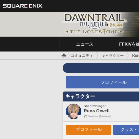
ニュース
FFXIVを
コミュニティ
キャラクター
Run
プロフィール
キャラクター
Shadowbringer
Runa Orwell
Valefor [Meteor]
プロフィール
クラス・