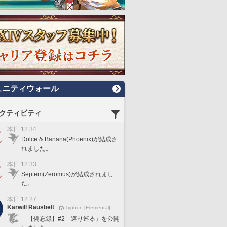
ュニティウォール
クティビティ
本日 12:34
Dolce & Banana(Phoenix)が結成さ
れました。
本日 12:33
Septem(Zeromus)が結成されまし
た。
本日 12:27
Karwill Rausbelt
Typhon [Elemental]
「【備忘録】#2 巡り巡る」を公開