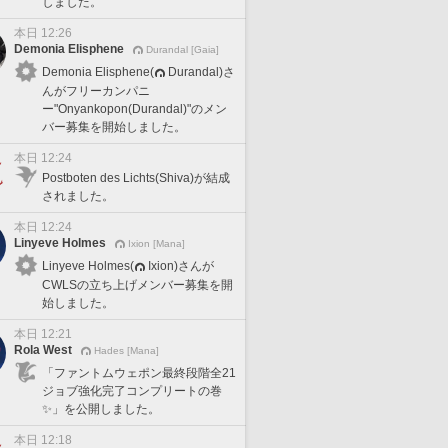
しました。
本日 12:26
Demonia Elisphene
Durandal [Gaia]
Demonia Elisphene(
Durandal)さ
んがフリーカンパニ
ー"Onyankopon(Durandal)"のメン
バー募集を開始しました。
本日 12:24
Postboten des Lichts(Shiva)が結成
されました。
本日 12:24
Linyeve Holmes
Ixion [Mana]
Linyeve Holmes(
Ixion)さんが
CWLSの立ち上げメンバー募集を開
始しました。
本日 12:21
Rola West
Hades [Mana]
「ファントムウェポン最終段階全21
ジョブ強化完了コンプリートの巻
✨」を公開しました。
本日 12:18