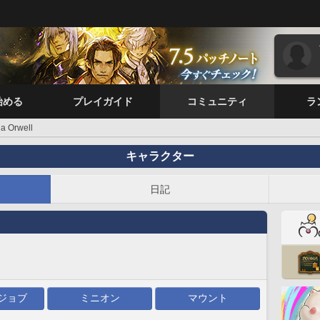
始める
プレイガイド
コミュニティ
ラ
a Orwell
キャラクター
日記
ジョブ
ミニオン
マウント