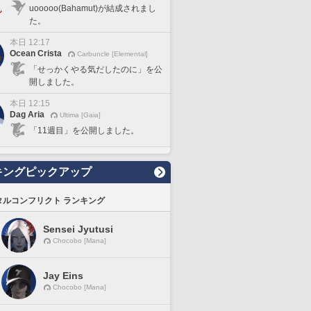
uooooo(Bahamut)が結成されまし
た。
本日 12:17
Ocean Crista
Carbuncle [Elemental]
「せっかくやる気だしたのに」を公
開しました。
本日 12:15
Dag Aria
Ultima [Gaia]
「11週目」を公開しました。
キングピックアップ
タルコンフリクト ランキング
Sensei Jyutusi
Chocobo [Mana]
Jay Eins
Chocobo [Mana]