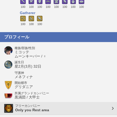
100
100
100
100
100
100
100
100
Gatherer
100
100
100
プロフィール
種族/部族/性別
ミコッテ
ムーンキーパー / ♀
誕生日
星2月(3月) 32日
守護神
メネフィナ
開始都市
グリダニア
所属グランドカンパニー
黒渦団 / 大甲士
フリーカンパニー
Only you Rest area