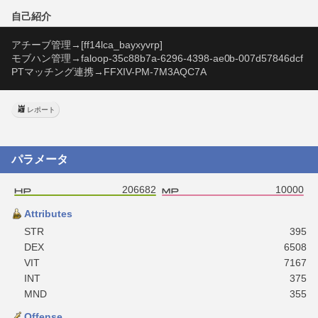
自己紹介
アチーブ管理→[ff14lca_bayxyvrp]
モブハン管理→faloop-35c88b7a-6296-4398-ae0b-007d57846dcf
PTマッチング連携→FFXIV-PM-7M3AQC7A
レポート
パラメータ
206682
10000
Attributes
STR
395
DEX
6508
VIT
7167
INT
375
MND
355
Offense