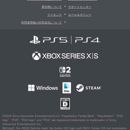
著作権について
サポートセンター
ライセンス
ルール＆ポリシー
利用者情報の外部送信について
©2026 Sony Interactive Entertainment LLC."PlayStation Family Mark", "PlayStation", "PS5
logo", "PS5", "PS4 logo" and "PS4" are registered trademarks or trademarks of Sony
Interactive Entertainment Inc.
Microsoft, the XBOX Sphere mark, the Series X|S logo and XBOX Series X|S are trademarks