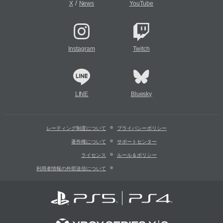
/
X
News
YouTube
Instagram
Twitch
LINE
Bluesky
レーティング制度について
プライバシーポリシー
著作権について
サポートセンター
ライセンス
ルール＆ポリシー
利用者情報の外部送信について