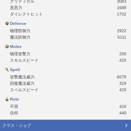
クリティカル
3083
意思力
1688
ダイレクトヒット
1702
Defense
物理防御力
2922
魔法防御力
5111
Melee
物理攻撃力
200
スキルスピード
420
Spell
攻撃魔法威力
6078
回復魔法威力
329
スペルスピード
420
Role
不屈
420
信仰
440
クラス・ジョブ