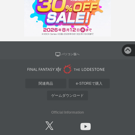
パソコン版へ
関連商品
e-STOREで購入
ゲームダウンロード
Official Information