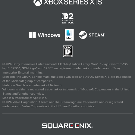
©2026 Sony Interactive Entertainment LLC."PlayStation Family Mark", "PlayStation", "PS5
logo", "PS5", "PS4 logo" and "PS4" are registered trademarks or trademarks of Sony
Interactive Entertainment Inc.
Microsoft, the XBOX Sphere mark, the Series X|S logo and XBOX Series X|S are trademarks
of the Microsoft group of companies.
Nintendo Switch is a trademark of Nintendo.
Windows is either a registered trademark or trademark of Microsoft Corporation in the United
States and/or other countries.
Mac is a trademark of Apple Inc.
©2026 Valve Corporation. Steam and the Steam logo are trademarks and/or registered
trademarks of Valve Corporation in the U.S. and/or other countries.