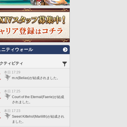
ュニティウォール
クティビティ
本日 17:29
m.n(Belias)が結成されました。
本日 17:25
Court of the Eternal(Faerie)が結成
されました。
本日 17:23
Sweet Kittehs!(Marilith)が結成され
ました。