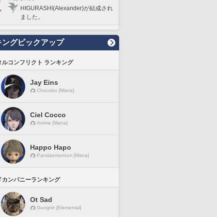
HIGURASHI(Alexander)が結成され
ました。
キングピックアップ
タルコンフリクト ランキング
Jay Eins
Chocobo [Mana]
Ciel Cocco
Anima [Mana]
Happo Hapo
Pandaemonium [Mana]
ドカンパニーランキング
Ot Sad
Gungnir [Elemental]