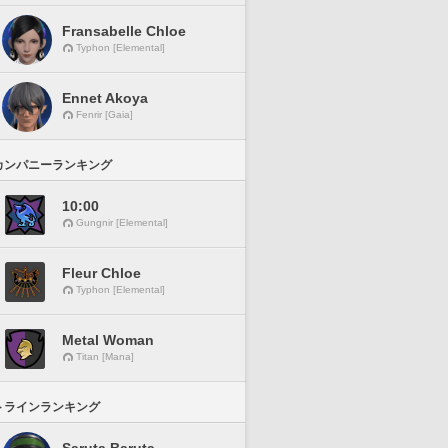
Fransabelle Chloe
Typhon [Elemental]
Ennet Akoya
Fenrir [Gaia]
カンパニーランキング
10:00
Gungnir [Elemental]
Fleur Chloe
Typhon [Elemental]
Metal Woman
Titan [Mana]
トラインランキング