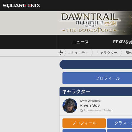
ニュース
FFXIVを
コミュニティ
キャラクター
Riv
プロフィール
キャラクター
Wyrm Whisperer
Riven Sov
Adamantoise [Aether]
プロフィール
クラス・