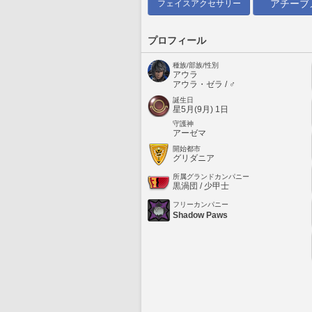
アチーブ
フェイスアクセサリー
プロフィール
種族/部族/性別
アウラ
アウラ・ゼラ / ♂
誕生日
星5月(9月) 1日
守護神
アーゼマ
開始都市
グリダニア
所属グランドカンパニー
黒渦団 / 少甲士
フリーカンパニー
Shadow Paws