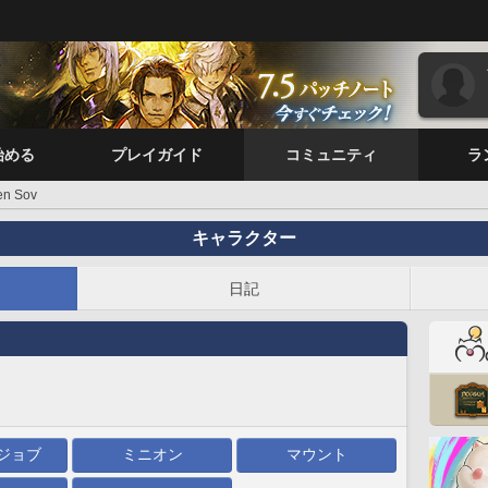
始める
プレイガイド
コミュニティ
ラ
en Sov
キャラクター
日記
ジョブ
ミニオン
マウント