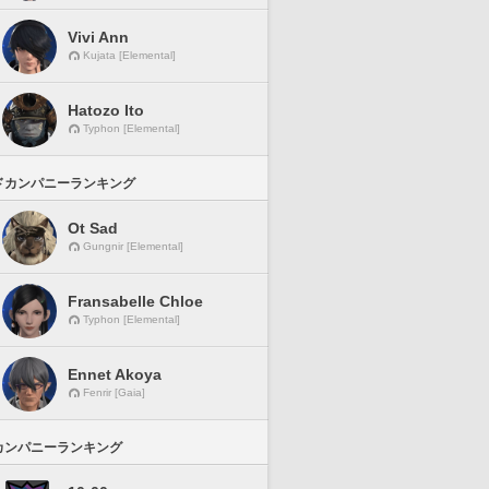
Vivi Ann
Kujata [Elemental]
Hatozo Ito
Typhon [Elemental]
ドカンパニーランキング
Ot Sad
Gungnir [Elemental]
Fransabelle Chloe
Typhon [Elemental]
Ennet Akoya
Fenrir [Gaia]
カンパニーランキング