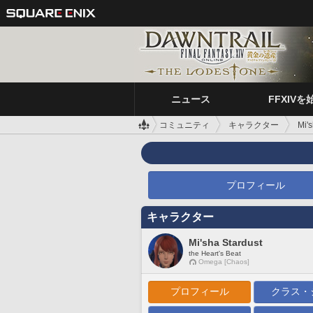
ニュース
FFXIVを
コミュニティ
キャラクター
Mi'
プロフィール
キャラクター
Mi'sha Stardust
the Heart's Beat
Omega [Chaos]
プロフィール
クラス・