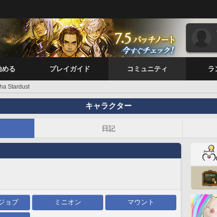
始める
プレイガイド
コミュニティ
ラ
sha Stardust
キャラクター
日記
ジョブ
ミニオン
マウント