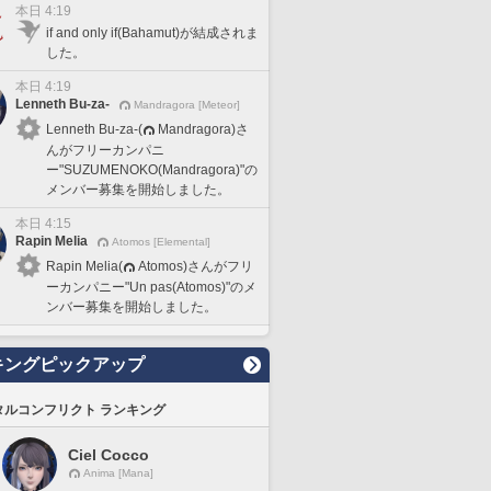
本日 4:19
if and only if(Bahamut)が結成されま
した。
本日 4:19
Lenneth Bu-za-
Mandragora [Meteor]
Lenneth Bu-za-(
Mandragora)さ
んがフリーカンパニ
ー"SUZUMENOKO(Mandragora)"の
メンバー募集を開始しました。
本日 4:15
Rapin Melia
Atomos [Elemental]
Rapin Melia(
Atomos)さんがフリ
ーカンパニー"Un pas(Atomos)"のメ
ンバー募集を開始しました。
キングピックアップ
タルコンフリクト ランキング
Ciel Cocco
Anima [Mana]