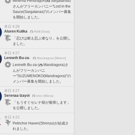
Minerva Pendragon(
Sargatanas)
さんがフリーカンパニー"Lost in the
Sauce(Sargatanas)"のメンバー募集
を開始しました。
本日 4:28
Aluren Kulika
Ridill [Gaia]
「忍びは耐え忍ぶ者なり」を公開し
ました。
本日 4:27
Lenneth Bu-za-
Mandragora [Meteor]
Lenneth Bu-za-(
Mandragora)さ
んがフリーカンパニ
ー"SUZUMENOKO(Mandragora)"の
メンバー募集を開始しました。
本日 4:27
Serenaa Izayoi
Ixion [Mana]
「もうすぐセレナ様が復帰します」
を公開しました。
本日 4:22
Petrichor Haven(Shinryu)が結成さ
れました。