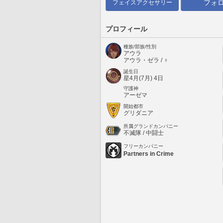
フォ
フェイスアクセサリー
プロフィール
種族/部族/性別
アウラ
アウラ・ゼラ / ♀
誕生日
星4月(7月) 4日
守護神
アーゼマ
開始都市
グリダニア
所属グランドカンパニー
不滅隊 / 中闘士
フリーカンパニー
Partners in Crime