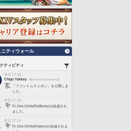
ュニティウォール
クティビティ
本日 17:18
Chigu Yukkey
Atomos [Elemental]
「ファントムウェポン」を公開しま
した。
本日 17:18
Fc One bOnk(Rafflesia)が結成され
ました。
本日 17:14
Fc One bOnk(Kraken)が結成されま