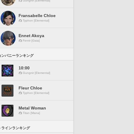
Gungnir [Elemental]
Fransabelle Chloe
Typhon [Elemental]
Ennet Akoya
Fenrir [Gaia]
カンパニーランキング
10:00
Gungnir [Elemental]
Fleur Chloe
Typhon [Elemental]
Metal Woman
Titan [Mana]
トラインランキング