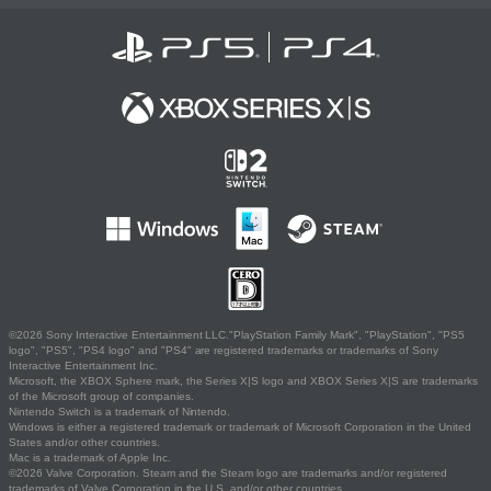
©2026 Sony Interactive Entertainment LLC."PlayStation Family Mark", "PlayStation", "PS5
logo", "PS5", "PS4 logo" and "PS4" are registered trademarks or trademarks of Sony
Interactive Entertainment Inc.
Microsoft, the XBOX Sphere mark, the Series X|S logo and XBOX Series X|S are trademarks
of the Microsoft group of companies.
Nintendo Switch is a trademark of Nintendo.
Windows is either a registered trademark or trademark of Microsoft Corporation in the United
States and/or other countries.
Mac is a trademark of Apple Inc.
©2026 Valve Corporation. Steam and the Steam logo are trademarks and/or registered
trademarks of Valve Corporation in the U.S. and/or other countries.