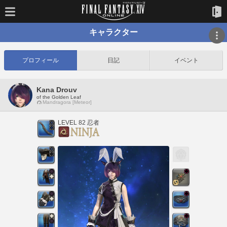
キャラクター
プロフィール
日記
イベント
Kana Drouv
of the Golden Leaf
Mandragora [Meteor]
LEVEL 82 忍者