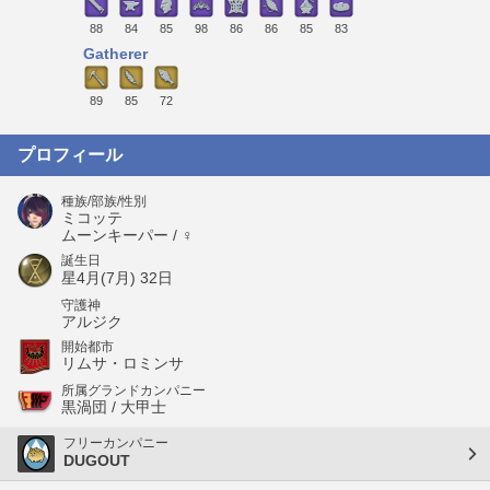
88
84
85
98
86
86
85
83
Gatherer
89
85
72
プロフィール
種族/部族/性別
ミコッテ
ムーンキーパー / ♀
誕生日
星4月(7月) 32日
守護神
アルジク
開始都市
リムサ・ロミンサ
所属グランドカンパニー
黒渦団 / 大甲士
フリーカンパニー
DUGOUT