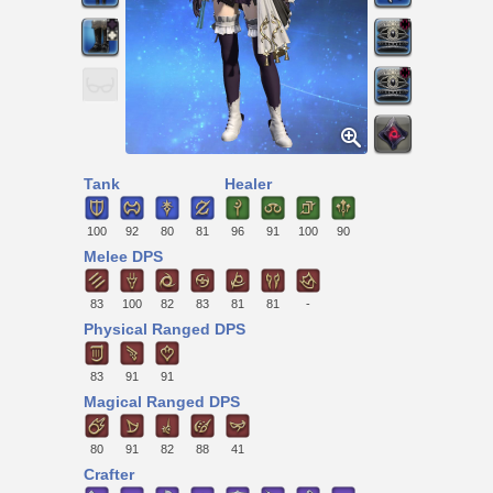
Tank
Healer
100
92
80
81
96
91
100
90
Melee DPS
83
100
82
83
81
81
-
Physical Ranged DPS
83
91
91
Magical Ranged DPS
80
91
82
88
41
Crafter