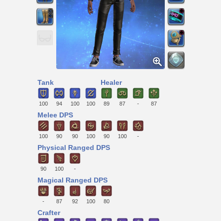
Tank
Healer
100
94
100
100
89
87
-
87
Melee DPS
100
90
90
100
90
100
-
Physical Ranged DPS
90
100
-
Magical Ranged DPS
-
87
92
100
80
Crafter