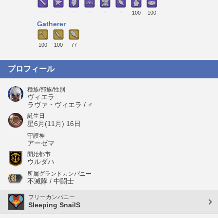
-
-
-
-
-
-
100
100
Gatherer
100
100
77
プロフィール
種族/部族/性別
ヴィエラ
ラヴァ・ヴィエラ / ♂
誕生日
星6月(11月) 16日
守護神
アーゼマ
開始都市
ウルダハ
所属グランドカンパニー
不滅隊 / 中闘士
フリーカンパニー
Sleeping SnailS