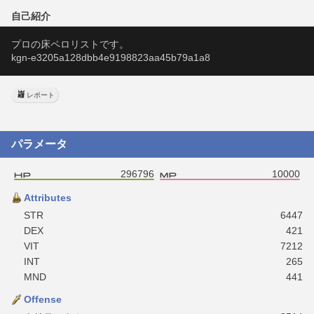
自己紹介
プロの床ペロリストです。
kgn-e3205a128dbb4e9198823aa45b79a1a8
レポート
パラメータ
296796
10000
Attributes
STR
6447
DEX
421
VIT
7212
INT
265
MND
441
Offense