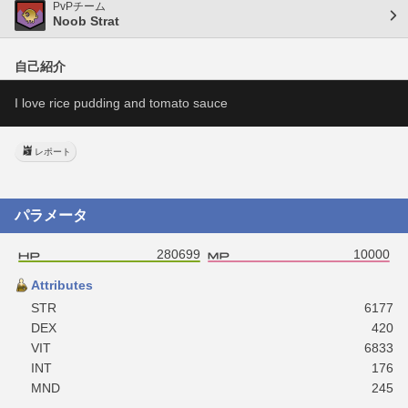
PvPチーム
Noob Strat
自己紹介
I love rice pudding and tomato sauce
レポート
パラメータ
280699
10000
Attributes
STR
6177
DEX
420
VIT
6833
INT
176
MND
245