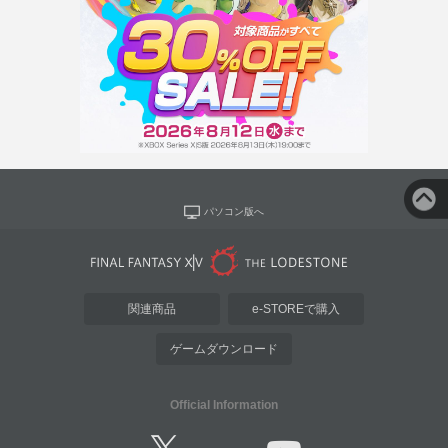
パソコン版へ
関連商品
e-STOREで購入
ゲームダウンロード
Official Information