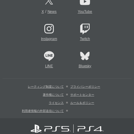
/
X
News
YouTube
Instagram
Twitch
LINE
Bluesky
レーティング制度について
プライバシーポリシー
著作権について
サポートセンター
ライセンス
ルール＆ポリシー
利用者情報の外部送信について