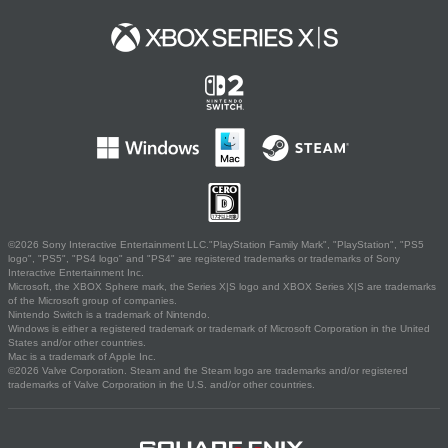
©2026 Sony Interactive Entertainment LLC."PlayStation Family Mark", "PlayStation", "PS5
logo", "PS5", "PS4 logo" and "PS4" are registered trademarks or trademarks of Sony
Interactive Entertainment Inc.
Microsoft, the XBOX Sphere mark, the Series X|S logo and XBOX Series X|S are trademarks
of the Microsoft group of companies.
Nintendo Switch is a trademark of Nintendo.
Windows is either a registered trademark or trademark of Microsoft Corporation in the United
States and/or other countries.
Mac is a trademark of Apple Inc.
©2026 Valve Corporation. Steam and the Steam logo are trademarks and/or registered
trademarks of Valve Corporation in the U.S. and/or other countries.