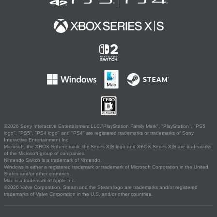
©2026 Sony Interactive Entertainment LLC."PlayStation Family Mark", "PlayStation", "PS5
logo", "PS5", "PS4 logo" and "PS4" are registered trademarks or trademarks of Sony
Interactive Entertainment Inc.
Microsoft, the XBOX Sphere mark, the Series X|S logo and XBOX Series X|S are trademarks
of the Microsoft group of companies.
Nintendo Switch is a trademark of Nintendo.
Windows is either a registered trademark or trademark of Microsoft Corporation in the United
States and/or other countries.
Mac is a trademark of Apple Inc.
©2026 Valve Corporation. Steam and the Steam logo are trademarks and/or registered
trademarks of Valve Corporation in the U.S. and/or other countries.