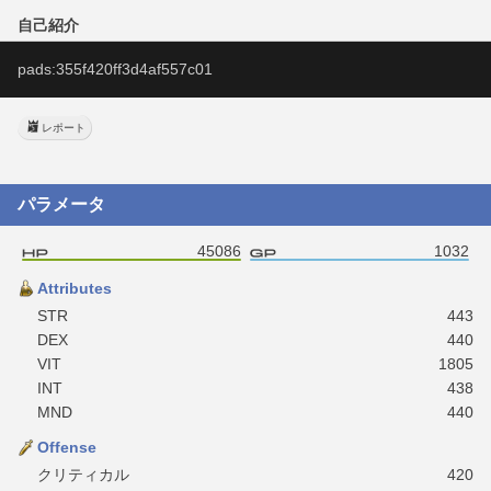
自己紹介
pads:355f420ff3d4af557c01
レポート
パラメータ
45086
1032
Attributes
STR
443
DEX
440
VIT
1805
INT
438
MND
440
Offense
クリティカル
420