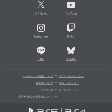
/
X
News
YouTube
Instagram
Twitch
LINE
Bluesky
レーティング制度について
プライバシーポリシー
著作権について
サポートセンター
ライセンス
ルール＆ポリシー
利用者情報の外部送信について