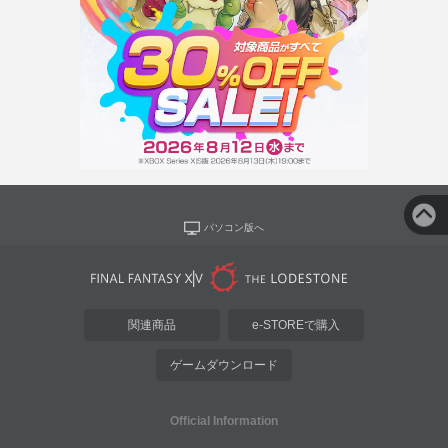
パソコン版へ
関連商品
e-STOREで購入
ゲームダウンロード
Official Information