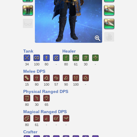
Tank
Healer
34
100
80
-
80
61
30
-
Melee DPS
15
80
100
57
90
100
-
Physical Ranged DPS
80
30
65
Magical Ranged DPS
80
61
-
-
-
Crafter