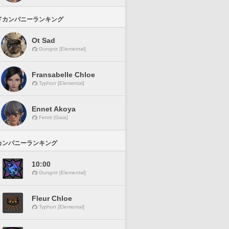
ドカンパニーランキング
Ot Sad
Gungnir [Elemental]
Fransabelle Chloe
Typhon [Elemental]
Ennet Akoya
Fenrir [Gaia]
カンパニーランキング
10:00
Gungnir [Elemental]
Fleur Chloe
Typhon [Elemental]