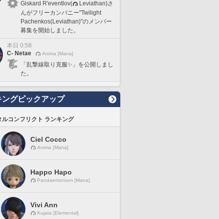
Giskard R'eventlov(
Leviathan)さ
んがフリーカンパニー"Twilight
Pachenkos(Leviathan)"のメンバー
募集を開始しました。
本日 0:58
C- Netae
Anima [Mana]
「乱撃線取り克服✨」を公開しまし
た。
キングピックアップ
タルコンフリクト ランキング
Ciel Cocco
Anima [Mana]
Happo Hapo
Pandaemonium [Mana]
Vivi Ann
Kujata [Elemental]