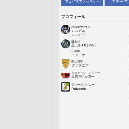
アチーブ
フェイスアクセサリー
プロフィール
種族/部族/性別
ロスガル
ロスト / ♂
誕生日
星1月(1月) 24日
守護神
ニメーヤ
開始都市
グリダニア
所属グランドカンパニー
黒渦団 / 大甲士
フリーカンパニー
Rofocale