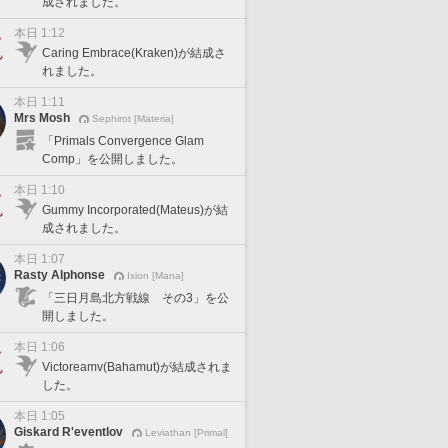
成されました。
本日 1:12
Caring Embrace(Kraken)が結成さ
れました。
本日 1:11
Mrs Mosh
Sephirot [Materia]
「Primals Convergence Glam
Comp」を公開しました。
本日 1:10
Gummy Incorporated(Mateus)が結
成されました。
本日 1:07
Rasty Alphonse
Ixion [Mana]
「三日月島北方戦線 その3」を公
開しました。
本日 1:06
Victoreamv(Bahamut)が結成されま
した。
本日 1:05
Giskard R'eventlov
Leviathan [Primal]