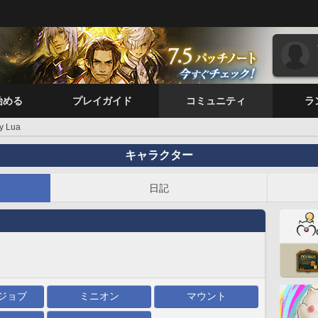
始める
プレイガイド
コミュニティ
ラ
y Lua
キャラクター
日記
ジョブ
ミニオン
マウント