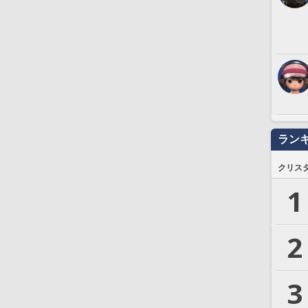
ラン
クリス
1
2
3