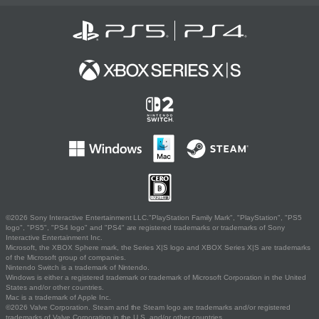
©2026 Sony Interactive Entertainment LLC."PlayStation Family Mark", "PlayStation", "PS5
logo", "PS5", "PS4 logo" and "PS4" are registered trademarks or trademarks of Sony
Interactive Entertainment Inc.
Microsoft, the XBOX Sphere mark, the Series X|S logo and XBOX Series X|S are trademarks
of the Microsoft group of companies.
Nintendo Switch is a trademark of Nintendo.
Windows is either a registered trademark or trademark of Microsoft Corporation in the United
States and/or other countries.
Mac is a trademark of Apple Inc.
©2026 Valve Corporation. Steam and the Steam logo are trademarks and/or registered
trademarks of Valve Corporation in the U.S. and/or other countries.