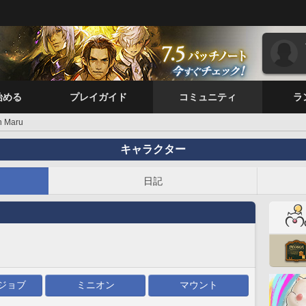
始める
プレイガイド
コミュニティ
ラ
n Maru
キャラクター
日記
ジョブ
ミニオン
マウント