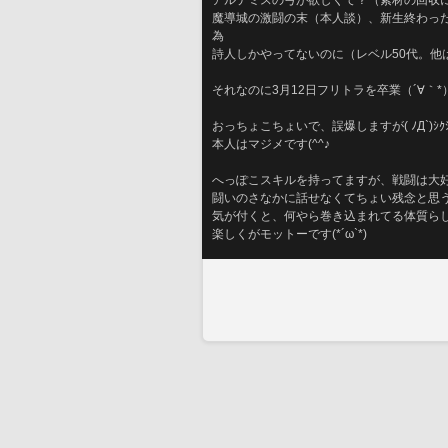
アルテミスの弓が欲しくて？（素材の回収に早
魔導城の激闘の末（本人談）、新生終わった
為
詩人しかやってないのに（レベル50代。他
それなのに3月12日フリトラを卒業（´∀｀*）
おっちょこちょいで、誤爆しますが( ﾉД`)ｼｸ
本人はマジメです(^^♪
へっぽこスキルを持ってますが、戦闘は大
闘いのさなかに話せなくてちょい残念と思
気が付くと、何やら巻き込まれてる体質ら
楽しくがモットーです(*´ω`*)