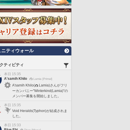
ュニティウォール
クティビティ
本日 15:35
A'samih Khilo
Lamia [Primal]
A'samih Khilo(
Lamia)さんがフリ
ーカンパニー"Winterkind(Lamia)"の
メンバー募集を開始しました。
本日 15:35
Void Heralds(Typhon)が結成されま
した。
本日 15:33
Blue Ebi
Titan [Mana]