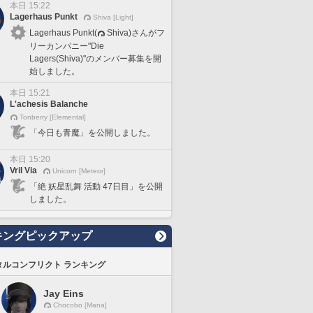
本日 15:22
Lagerhaus Punkt
Shiva [Light]
Lagerhaus Punkt(
Shiva)さんがフ
リーカンパニー"Die
Lagers(Shiva)"のメンバー募集を開
始しました。
本日 15:21
L'achesis Balanche
Tonberry [Elemental]
「今日も青魔」を公開しました。
本日 15:20
Vril Via
Unicorn [Meteor]
「絶 妖星乱舞 活動 47日目」を公開
しました。
キングピックアップ
タルコンフリクト ランキング
Jay Eins
Chocobo [Mana]