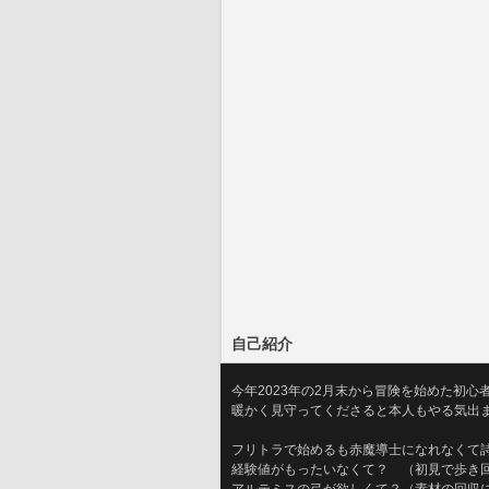
自己紹介
今年2023年の2月末から冒険を始めた初心
暖かく見守ってくださると本人もやる気出
フリトラで始めるも赤魔導士になれなくて
経験値がもったいなくて？　（初見で歩き