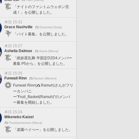
「ナイトのファントムウェポン完
成！」を公開しました。
本日 15:31
Grace Nashville
Durandal [Gaia]
「バイト募集」を公開しました。
本日 15:27
Ashelia Dalmas
Asura [Mana]
「絶妖星乱舞 半固定D2D4メンバー
募集 P5から」を公開しました。
本日 15:25
Funwali Rinn
Ramuh [Meteor]
Funwali Rinn(
Ramuh)さんがフリ
ーカンパニ
ー"Fruit_Basket(Ramuh)"のメンバ
ー募集を開始しました。
本日 15:24
Mikeneko Katzel
Pandaemonium [Mana]
「楽園ベイべー」を公開しました。