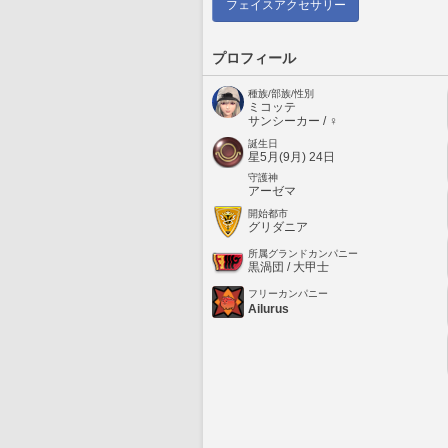
フェイスアクセサリー
プロフィール
種族/部族/性別
ミコッテ
サンシーカー / ♀
誕生日
星5月(9月) 24日
守護神
アーゼマ
開始都市
グリダニア
所属グランドカンパニー
黒渦団 / 大甲士
フリーカンパニー
Ailurus