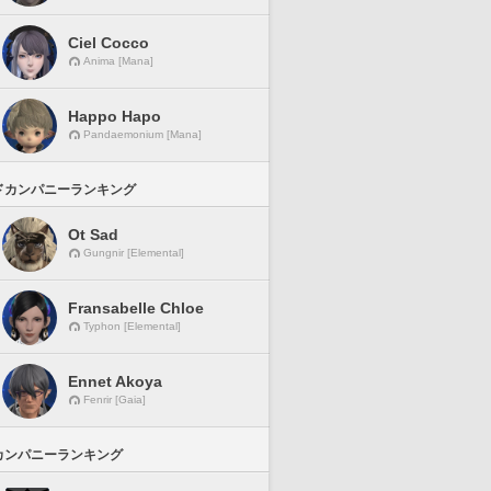
Ciel Cocco
Anima [Mana]
Happo Hapo
Pandaemonium [Mana]
ドカンパニーランキング
Ot Sad
Gungnir [Elemental]
Fransabelle Chloe
Typhon [Elemental]
Ennet Akoya
Fenrir [Gaia]
カンパニーランキング