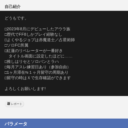
自己紹介
どうもです。
□2023年8月にデビューしたアウラ族
□歴代でFF8しかプレイ経験なし
□よくやるジョブは赤魔道士／占星術師
□ソロFC所属
□紅蓮のリベレーターが一番好き
　タイトル画面に設定したほどに……
□推しはリセとソロバンとラハ
□毎月アスレ練習日あり（参加自由）
□1ヶ月滞在⇆１ヶ月留守の周期あり
□留守の時はＸで生存確認ができます
よろしくお願いします!
レポート
パラメータ