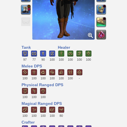
Tank
Healer
97
77
90
100
100
100
100
100
Melee DPS
100
100
100
100
100
100
-
Physical Ranged DPS
100
100
100
Magical Ranged DPS
100
100
100
100
80
Crafter