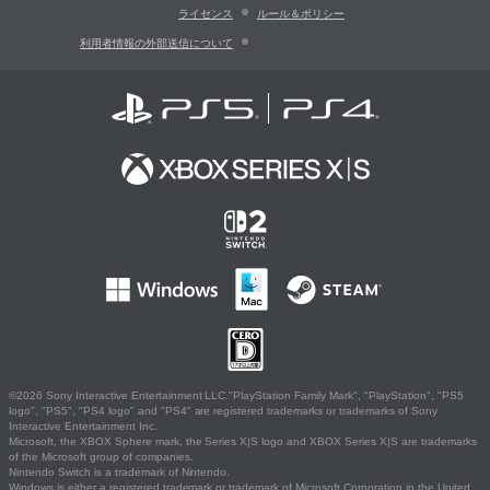
ライセンス
ルール＆ポリシー
利用者情報の外部送信について
©2026 Sony Interactive Entertainment LLC."PlayStation Family Mark", "PlayStation", "PS5
logo", "PS5", "PS4 logo" and "PS4" are registered trademarks or trademarks of Sony
Interactive Entertainment Inc.
Microsoft, the XBOX Sphere mark, the Series X|S logo and XBOX Series X|S are trademarks
of the Microsoft group of companies.
Nintendo Switch is a trademark of Nintendo.
Windows is either a registered trademark or trademark of Microsoft Corporation in the United