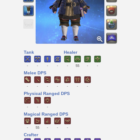
Tank
Healer
-
-
-
-
-
55
-
-
Melee DPS
-
-
-
-
-
-
-
Physical Ranged DPS
-
-
-
Magical Ranged DPS
-
55
-
-
-
Crafter