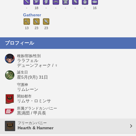
-
18
-
-
-
-
-
16
Gatherer
13
23
23
プロフィール
種族/部族/性別
ララフェル
デューンフォーク / ♀
誕生日
星5月(9月) 31日
守護神
リムレーン
開始都市
リムサ・ロミンサ
所属グランドカンパニー
黒渦団 / 甲兵長
フリーカンパニー
Hearth & Hammer