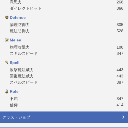
意思力
268
ダイレクトヒット
366
Defense
物理防御力
305
魔法防御力
528
Melee
物理攻撃力
188
スキルスピード
347
Spell
攻撃魔法威力
443
回復魔法威力
443
スペルスピード
387
Role
不屈
347
信仰
414
クラス・ジョブ