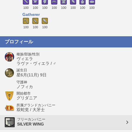
100
100
100
100
100
100
100
100
Gatherer
100
100
100
プロフィール
種族/部族/性別
ヴィエラ
ラヴァ・ヴィエラ / ♂
誕生日
星6月(11月) 9日
守護神
ノフィカ
開始都市
グリダニア
所属グランドカンパニー
双蛇党 / 大牙士
フリーカンパニー
SILVER WING