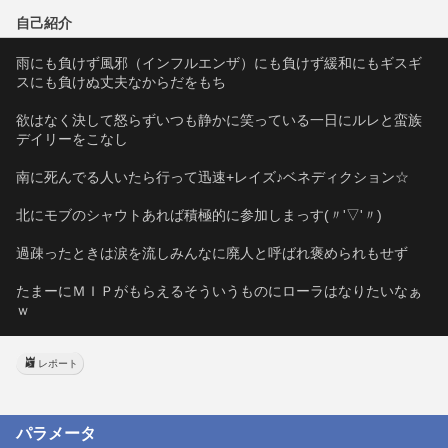
自己紹介
雨にも負けず風邪（インフルエンザ）にも負けず緩和にもギスギ
スにも負けぬ丈夫なからだをもち
欲はなく決して怒らずいつも静かに笑っている一日にルレと蛮族
デイリーをこなし
南に死んでる人いたら行って迅速+レイズ♪ベネディクション☆
北にモブのシャウトあれば積極的に参加しまっす(〃'▽'〃)
過疎ったときは涙を流しみんなに廃人と呼ばれ褒められもせず
たまーにＭＩＰがもらえるそういうものにローラはなりたいなぁ
ｗ
レポート
パラメータ