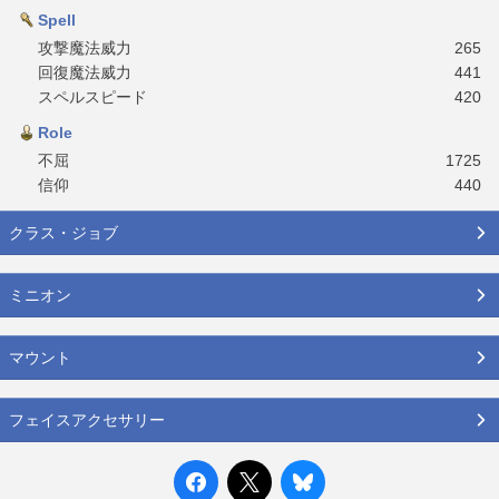
Spell
攻撃魔法威力
265
回復魔法威力
441
スペルスピード
420
Role
不屈
1725
信仰
440
クラス・ジョブ
ミニオン
マウント
フェイスアクセサリー