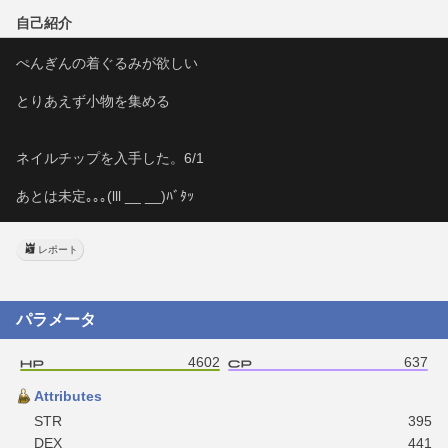
自己紹介
ぺんぎんの着ぐるみが欲しい
とりあえず小物を集める
ネイルチップを入手した。6/1
あとは未定｡｡｡(lll __ __)ﾊﾞﾀｯ
レポート
パラメータ
4602
637
Attributes
STR
395
DEX
441