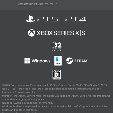
利用者情報の外部送信について
©2026 Sony Interactive Entertainment LLC."PlayStation Family Mark", "PlayStation", "PS5
logo", "PS5", "PS4 logo" and "PS4" are registered trademarks or trademarks of Sony
Interactive Entertainment Inc.
Microsoft, the XBOX Sphere mark, the Series X|S logo and XBOX Series X|S are trademarks
of the Microsoft group of companies.
Nintendo Switch is a trademark of Nintendo.
Windows is either a registered trademark or trademark of Microsoft Corporation in the United
States and/or other countries.