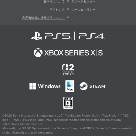
著作権について
サポートセンター
ライセンス
ルール＆ポリシー
利用者情報の外部送信について
©2026 Sony Interactive Entertainment LLC."PlayStation Family Mark", "PlayStation", "PS5
logo", "PS5", "PS4 logo" and "PS4" are registered trademarks or trademarks of Sony
Interactive Entertainment Inc.
Microsoft, the XBOX Sphere mark, the Series X|S logo and XBOX Series X|S are trademarks
of the Microsoft group of companies.