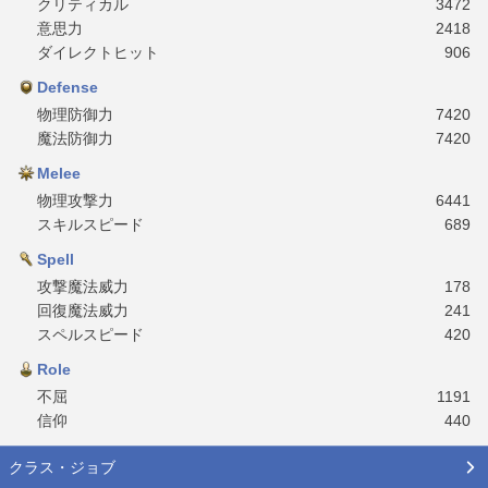
クリティカル
3472
意思力
2418
ダイレクトヒット
906
Defense
物理防御力
7420
魔法防御力
7420
Melee
物理攻撃力
6441
スキルスピード
689
Spell
攻撃魔法威力
178
回復魔法威力
241
スペルスピード
420
Role
不屈
1191
信仰
440
クラス・ジョブ