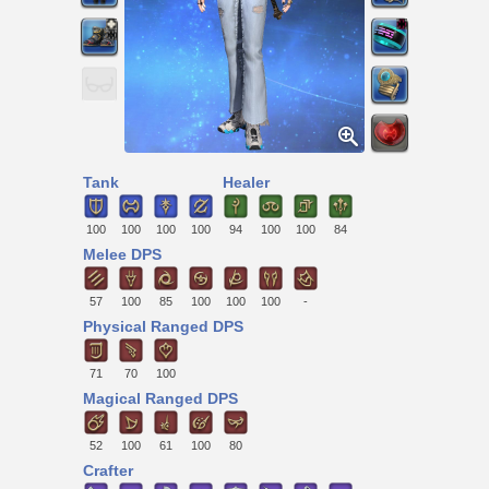
Tank
Healer
100
100
100
100
94
100
100
84
Melee DPS
57
100
85
100
100
100
-
Physical Ranged DPS
71
70
100
Magical Ranged DPS
52
100
61
100
80
Crafter