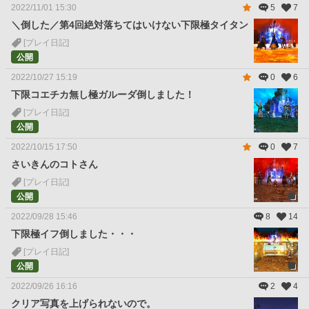
2022/11/01 15:30
5
7
＼倒した／第4回絶対落ちてはいけない下限極タイタン
[プレイ日記]
公開
2022/10/27 15:19
0
6
下限コエチカ無し極ガルーダ倒しました！
[プレイ日記]
公開
2022/10/15 17:50
0
7
さいきんのコトさん
[プレイ日記]
公開
2022/09/28 15:46
8
14
下限極イフ倒しました・・・
[プレイ日記]
公開
2022/09/26 16:16
2
4
クリア写真を上げられないので。