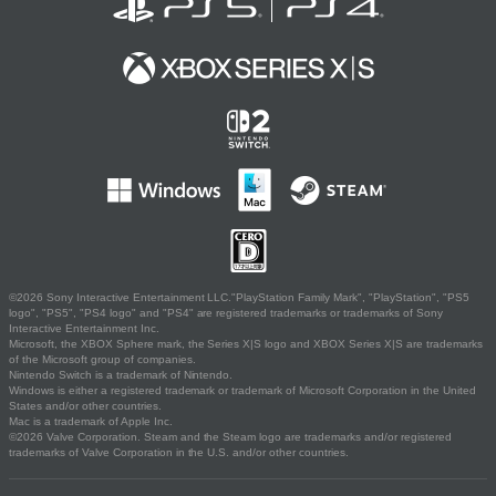
©2026 Sony Interactive Entertainment LLC."PlayStation Family Mark", "PlayStation", "PS5
logo", "PS5", "PS4 logo" and "PS4" are registered trademarks or trademarks of Sony
Interactive Entertainment Inc.
Microsoft, the XBOX Sphere mark, the Series X|S logo and XBOX Series X|S are trademarks
of the Microsoft group of companies.
Nintendo Switch is a trademark of Nintendo.
Windows is either a registered trademark or trademark of Microsoft Corporation in the United
States and/or other countries.
Mac is a trademark of Apple Inc.
©2026 Valve Corporation. Steam and the Steam logo are trademarks and/or registered
trademarks of Valve Corporation in the U.S. and/or other countries.