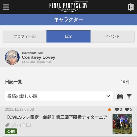
キャラクター
プロフィール
日記
イベント
Ravenous Wolf
Courtney Lovey
Kujata [Elemental]
日記一覧
16 件
2022/11/19 03:08
3
5
【CWLSフレ限定・飴組】第三回下限極ティターニア
[プレイ日記]
公開