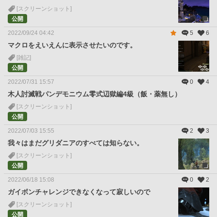
[スクリーンショット]
公開
2022/09/24 04:42
5
6
マクロをえいえんに表示させたいのです。
[雑記]
公開
2022/07/31 15:57
0
4
木人討滅戦パンデモニウム零式辺獄編4級（飯・薬無し）
[スクリーンショット]
公開
2022/07/03 15:55
2
3
我々はまだグリダニアのすべては知らない。
[スクリーンショット]
公開
2022/06/18 15:08
0
2
ガイボンチャレンジできなくなって寂しいので
[スクリーンショット]
公開