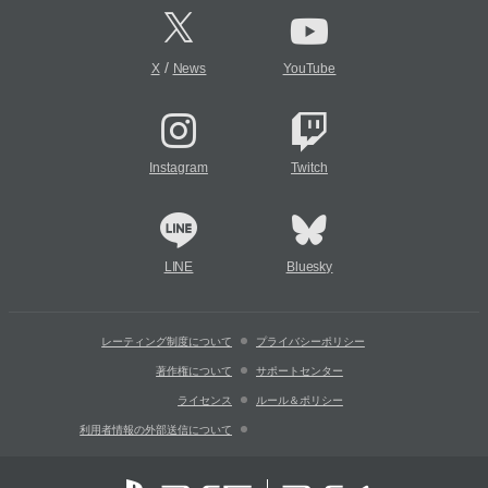
/
X
News
YouTube
Instagram
Twitch
LINE
Bluesky
レーティング制度について
プライバシーポリシー
著作権について
サポートセンター
ライセンス
ルール＆ポリシー
利用者情報の外部送信について