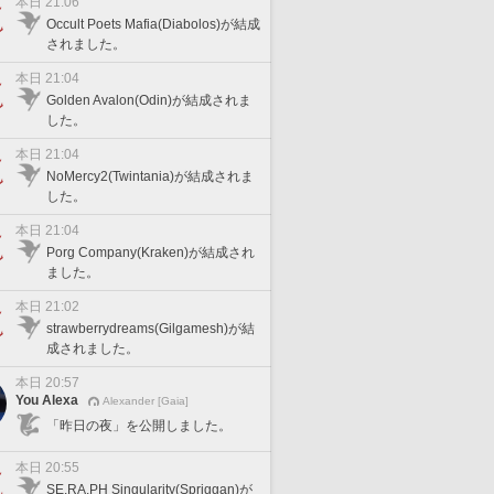
本日 21:06
Occult Poets Mafia(Diabolos)が結成
されました。
本日 21:04
Golden Avalon(Odin)が結成されま
した。
本日 21:04
NoMercy2(Twintania)が結成されま
した。
本日 21:04
Porg Company(Kraken)が結成され
ました。
本日 21:02
strawberrydreams(Gilgamesh)が結
成されました。
本日 20:57
You Alexa
Alexander [Gaia]
「昨日の夜」を公開しました。
本日 20:55
SE.RA.PH Singularity(Spriggan)が