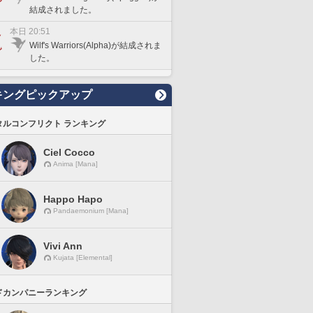
結成されました。
本日 20:51
Wilf's Warriors(Alpha)が結成されま
した。
キングピックアップ
タルコンフリクト ランキング
Ciel Cocco
Anima [Mana]
Happo Hapo
Pandaemonium [Mana]
Vivi Ann
Kujata [Elemental]
ドカンパニーランキング