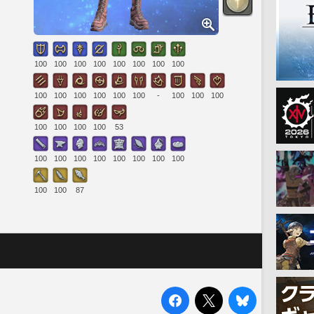
100
100
100
100
100
100
100
100
100
100
100
100
100
100
-
100
100
100
100
100
100
100
53
100
100
100
100
100
100
100
100
100
100
87