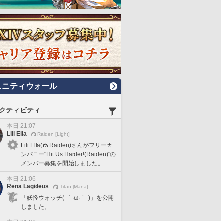
ュニティウォール
クティビティ
本日 21:07
Lili Ella
Raiden [Light]
Lili Ella(
Raiden)さんがフリーカ
ンパニー"Hit Us Harder!(Raiden)"の
メンバー募集を開始しました。
本日 21:06
Rena Lagideus
Titan [Mana]
「妖怪ウォッチ( ´ ·ω· ` )」を公開
しました。