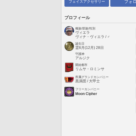
フォ
フェイスアクセサリー
プロフィール
種族/部族/性別
ヴィエラ
ヴィナ・ヴィエラ / ♂
誕生日
霊6月(12月) 28日
守護神
アルジク
開始都市
リムサ・ロミンサ
所属グランドカンパニー
黒渦団 / 大甲士
フリーカンパニー
Moon Cipher