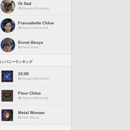
Ot Sad
Gungnir [Elemental]
Fransabelle Chloe
Typhon [Elemental]
Ennet Akoya
Fenrir [Gaia]
カンパニーランキング
10:00
Gungnir [Elemental]
Fleur Chloe
Typhon [Elemental]
Metal Woman
Titan [Mana]