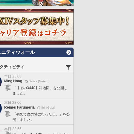
ュニティウォール
クティビティ
本日 23:06
Ming Hoag
Belias [Meteor]
「【その3440】箱地図」を公開し
ました。
本日 23:00
Reimei Farumeria
Ifrit [Gaia]
「初めて魔の塔に行った日。」を公
開しました。
本日 22:55