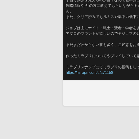
予習で動きを覚えるのが苦手なので基本的
攻略情報やPTの方に教えてもらいながら
ん。
また、クリア済みでも凡ミスや集中力低下
ジョブは主にナイト・戦士・賢者・学者を
アマロのマウントが欲しいので全ジョブの
まだまだわからない事も多く、ご迷惑をお
作ったミラプリについてやプレイしていて
ミラプリスナップにてミラプリの投稿もし
https://mirapri.com/u/a711b8