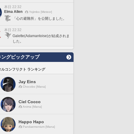
本日 22:32
Elma Allen
Yojimbo [Meteor]
「心の避難所」を公開しました。
本日 22:32
Galette(Adamantoise)が結成されま
した。
キングピックアップ
タルコンフリクト ランキング
Jay Eins
Chocobo [Mana]
Ciel Cocco
Anima [Mana]
Happo Hapo
Pandaemonium [Mana]