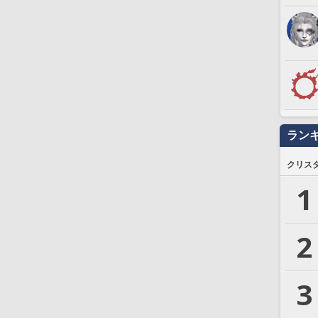
ラン
クリス
1
2
3