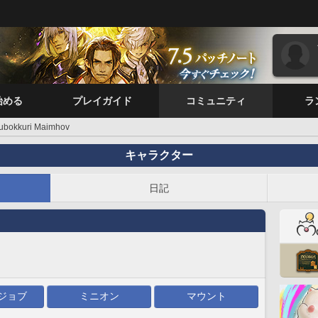
始める
プレイガイド
コミュニティ
ラ
ubokkuri Maimhov
キャラクター
日記
ジョブ
ミニオン
マウント