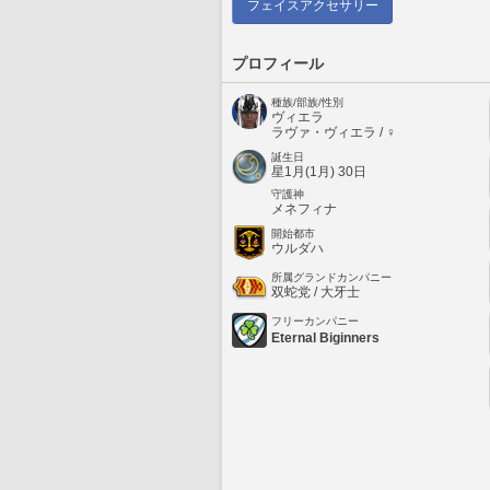
フェイスアクセサリー
プロフィール
種族/部族/性別
ヴィエラ
ラヴァ・ヴィエラ / ♀
誕生日
星1月(1月) 30日
守護神
メネフィナ
開始都市
ウルダハ
所属グランドカンパニー
双蛇党 / 大牙士
フリーカンパニー
Eternal Biginners