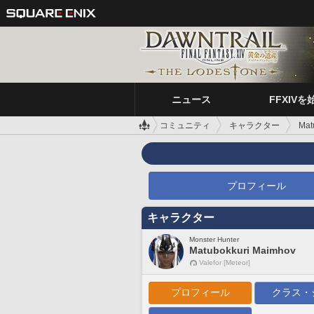
ニュース
FFXIVを
コミュニティ
キャラクター
Mat
プロフィール
キャラクター
Monster Hunter
Matubokkuri Maimhov
Valefor [Meteor]
プロフィール
クラス・