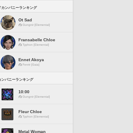
ドカンパニーランキング
Ot Sad
Gungnir [Elemental]
Fransabelle Chloe
Typhon [Elemental]
Ennet Akoya
Fenrir [Gaia]
カンパニーランキング
10:00
Gungnir [Elemental]
Fleur Chloe
Typhon [Elemental]
Metal Woman