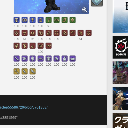
100
100
100
100
59
-
-
-
100
64
98
100
100
100
-
-
51
-
-
-
-
100
-
100
100
100
100
100
100
100
100
100
100
100
haracter/55586720/blog/5701353/
a3851569"