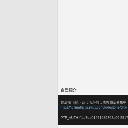
自己紹介
黄金極 下限・超えちか無し攻略固定募集中
https://jp.finalfantasyxiv.com/lodestone/c
PTF_AUTH="aa7da01461485708a09f2517