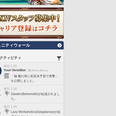
ュニティウォール
クティビティ
本日 1:25
Youri Vermilion
Anima [Mana]
「極 魔の塔に初見未予習で突撃」
を公開しました。
本日 1:18
Garden(Behemoth)が結成されまし
た。
本日 1:16
Lazy Workaholics(Sargatanas)が結