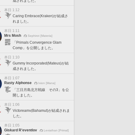
成されました。
本日 1:12
Caring Embrace(Kraken)が結成さ
れました。
本日 1:11
Mrs Mosh
Sephirot [Materia]
「Primals Convergence Glam
Comp」を公開しました。
本日 1:10
Gummy Incorporated(Mateus)が結
成されました。
本日 1:07
Rasty Alphonse
Ixion [Mana]
「三日月島北方戦線 その3」を公
開しました。
本日 1:06
Victoreamv(Bahamut)が結成されま
した。
本日 1:05
Giskard R'eventlov
Leviathan [Primal]