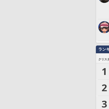
ラン
クリス
1
2
3