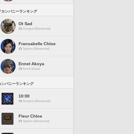
ドカンパニーランキング
Ot Sad
Gungnir [Elemental]
Fransabelle Chloe
Typhon [Elemental]
Ennet Akoya
Fenrir [Gaia]
カンパニーランキング
10:00
Gungnir [Elemental]
Fleur Chloe
Typhon [Elemental]