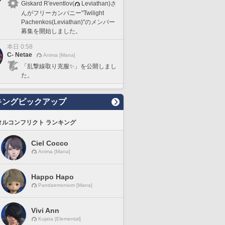
Giskard R'eventlov(
Leviathan)さ
んがフリーカンパニー"Twilight
Pachenkos(Leviathan)"のメンバー
募集を開始しました。
本日 0:58
C- Netae
Anima [Mana]
「乱撃線取り克服✨」を公開しまし
た。
キングピックアップ
タルコンフリクト ランキング
Ciel Cocco
Anima [Mana]
Happo Hapo
Pandaemonium [Mana]
Vivi Ann
Kujata [Elemental]