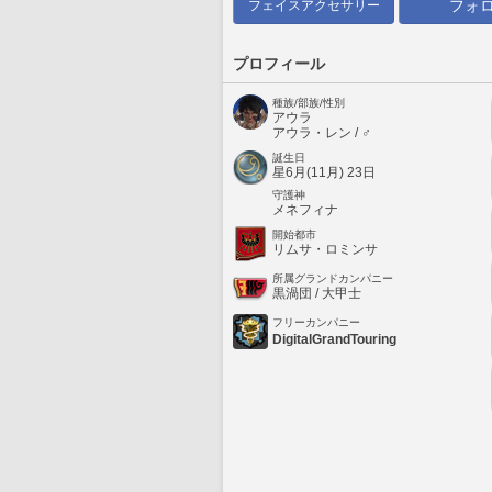
フォ
フェイスアクセサリー
プロフィール
種族/部族/性別
アウラ
アウラ・レン / ♂
誕生日
星6月(11月) 23日
守護神
メネフィナ
開始都市
リムサ・ロミンサ
所属グランドカンパニー
黒渦団 / 大甲士
フリーカンパニー
DigitalGrandTouring