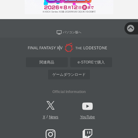
パソコン版へ
関連商品
e-STOREで購入
ゲームダウンロード
Official Information
/
X
News
YouTube