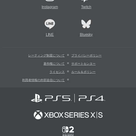
Instagram
Twitch
LINE
Bluesky
レーティング制度について
プライバシーポリシー
著作権について
サポートセンター
ライセンス
ルール＆ポリシー
利用者情報の外部送信について