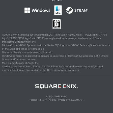
©2026 Sony Interactive Entertainment LLC."PlayStation Family Mark", "PlayStation", "PS5
logo", "PS5", "PS4 logo" and "PS4" are registered trademarks or trademarks of Sony
Interactive Entertainment Inc.
Microsoft, the XBOX Sphere mark, the Series X|S logo and XBOX Series X|S are trademarks
of the Microsoft group of companies.
Nintendo Switch is a trademark of Nintendo.
Windows is either a registered trademark or trademark of Microsoft Corporation in the United
States and/or other countries.
Mac is a trademark of Apple Inc.
©2026 Valve Corporation. Steam and the Steam logo are trademarks and/or registered
trademarks of Valve Corporation in the U.S. and/or other countries.
© SQUARE ENIX
LOGO ILLUSTRATION:© YOSHITAKA AMANO