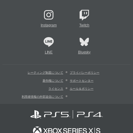
Instagram
Twitch
LINE
Bluesky
レーティング制度について
プライバシーポリシー
著作権について
サポートセンター
ライセンス
ルール＆ポリシー
利用者情報の外部送信について