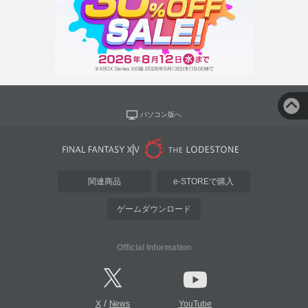
パソコン版へ
関連商品
e-STOREで購入
ゲームダウンロード
Official Information
/
X
News
YouTube