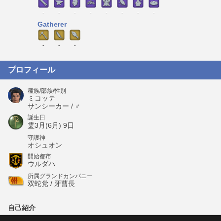
-
-
-
-
-
-
-
-
Gatherer
-
-
-
プロフィール
種族/部族/性別
ミコッテ
サンシーカー / ♂
誕生日
霊3月(6月) 9日
守護神
オシュオン
開始都市
ウルダハ
所属グランドカンパニー
双蛇党 / 牙曹長
自己紹介