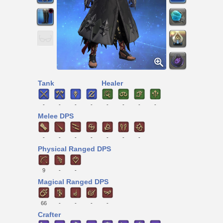
Tank
Healer
-
-
-
-
-
-
-
-
Melee DPS
-
-
-
-
-
-
-
Physical Ranged DPS
9
-
-
Magical Ranged DPS
66
-
-
-
-
Crafter