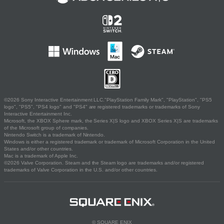
©2026 Sony Interactive Entertainment LLC."PlayStation Family Mark", "PlayStation", "PS5
logo", "PS5", "PS4 logo" and "PS4" are registered trademarks or trademarks of Sony
Interactive Entertainment Inc.
Microsoft, the XBOX Sphere mark, the Series X|S logo and XBOX Series X|S are trademarks
of the Microsoft group of companies.
Nintendo Switch is a trademark of Nintendo.
Windows is either a registered trademark or trademark of Microsoft Corporation in the United
States and/or other countries.
Mac is a trademark of Apple Inc.
©2026 Valve Corporation. Steam and the Steam logo are trademarks and/or registered
trademarks of Valve Corporation in the U.S. and/or other countries.
© SQUARE ENIX