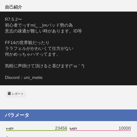
自己紹介
R7.5.2〜
初心者でっすm(_ _)mパッド勢の為
意志の疎通が難しい時があります。ID等
FF14の世界観だったり
ララフェルがかわいくて仕方がない
何かめっちゃハマってます。
気軽に声掛けて頂けると喜びます(*´ω｀*)
Discord：uni_metis
レポート
パラメータ
23456
10000