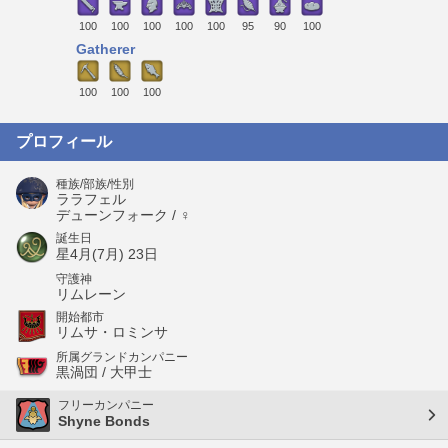
100
100
100
100
100
95
90
100
Gatherer
100
100
100
プロフィール
種族/部族/性別
ララフェル
デューンフォーク / ♀
誕生日
星4月(7月) 23日
守護神
リムレーン
開始都市
リムサ・ロミンサ
所属グランドカンパニー
黒渦団 / 大甲士
フリーカンパニー
Shyne Bonds