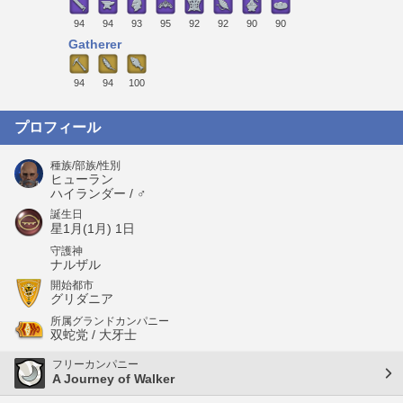
94
94
93
95
92
92
90
90
Gatherer
94
94
100
プロフィール
種族/部族/性別
ヒューラン
ハイランダー / ♂
誕生日
星1月(1月) 1日
守護神
ナルザル
開始都市
グリダニア
所属グランドカンパニー
双蛇党 / 大牙士
フリーカンパニー
A Journey of Walker