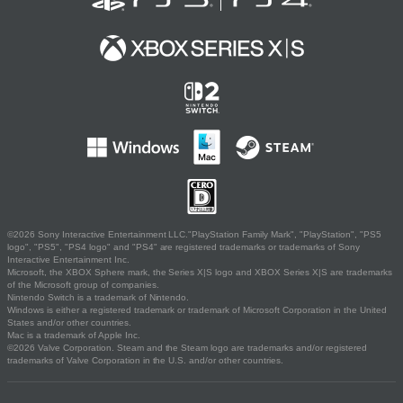
©2026 Sony Interactive Entertainment LLC."PlayStation Family Mark", "PlayStation", "PS5
logo", "PS5", "PS4 logo" and "PS4" are registered trademarks or trademarks of Sony
Interactive Entertainment Inc.
Microsoft, the XBOX Sphere mark, the Series X|S logo and XBOX Series X|S are trademarks
of the Microsoft group of companies.
Nintendo Switch is a trademark of Nintendo.
Windows is either a registered trademark or trademark of Microsoft Corporation in the United
States and/or other countries.
Mac is a trademark of Apple Inc.
©2026 Valve Corporation. Steam and the Steam logo are trademarks and/or registered
trademarks of Valve Corporation in the U.S. and/or other countries.