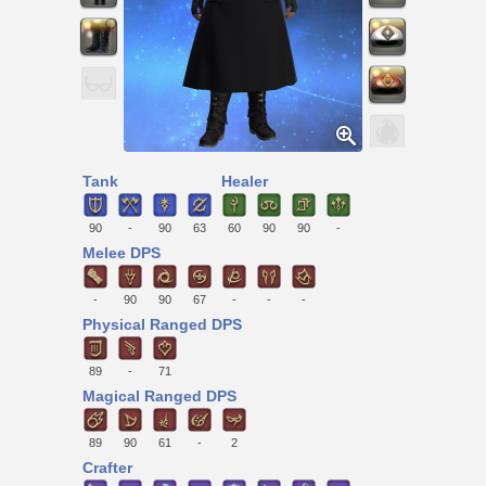
Tank
Healer
90
-
90
63
60
90
90
-
Melee DPS
-
90
90
67
-
-
-
Physical Ranged DPS
89
-
71
Magical Ranged DPS
89
90
61
-
2
Crafter