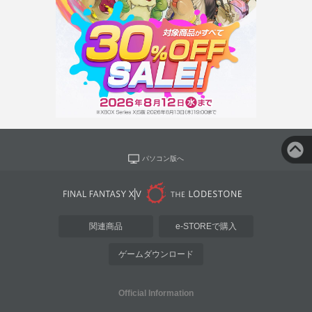
パソコン版へ
関連商品
e-STOREで購入
ゲームダウンロード
Official Information