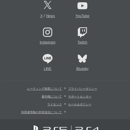
/
X
News
YouTube
Instagram
Twitch
LINE
Bluesky
レーティング制度について
プライバシーポリシー
著作権について
サポートセンター
ライセンス
ルール＆ポリシー
利用者情報の外部送信について