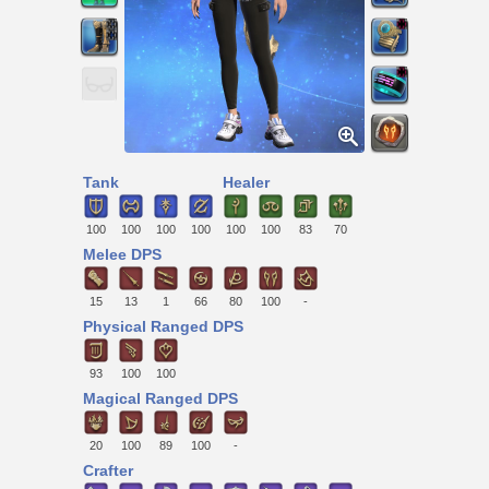
Tank
Healer
100
100
100
100
100
100
83
70
Melee DPS
15
13
1
66
80
100
-
Physical Ranged DPS
93
100
100
Magical Ranged DPS
20
100
89
100
-
Crafter