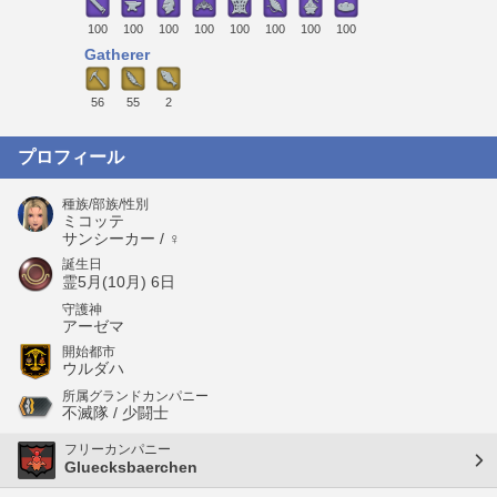
100
100
100
100
100
100
100
100
Gatherer
56
55
2
プロフィール
種族/部族/性別
ミコッテ
サンシーカー / ♀
誕生日
霊5月(10月) 6日
守護神
アーゼマ
開始都市
ウルダハ
所属グランドカンパニー
不滅隊 / 少闘士
フリーカンパニー
Gluecksbaerchen