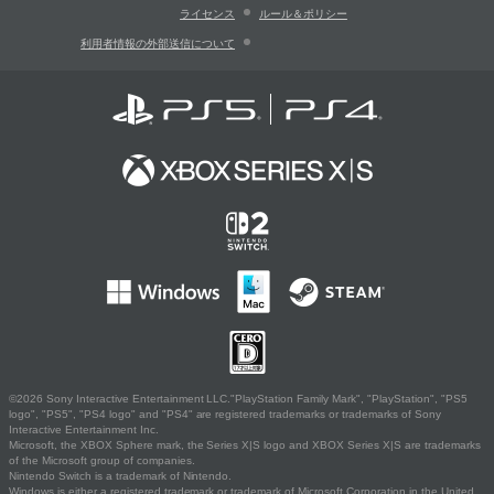
ライセンス
ルール＆ポリシー
利用者情報の外部送信について
©2026 Sony Interactive Entertainment LLC."PlayStation Family Mark", "PlayStation", "PS5
logo", "PS5", "PS4 logo" and "PS4" are registered trademarks or trademarks of Sony
Interactive Entertainment Inc.
Microsoft, the XBOX Sphere mark, the Series X|S logo and XBOX Series X|S are trademarks
of the Microsoft group of companies.
Nintendo Switch is a trademark of Nintendo.
Windows is either a registered trademark or trademark of Microsoft Corporation in the United