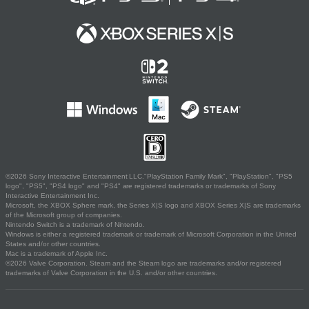
©2026 Sony Interactive Entertainment LLC."PlayStation Family Mark", "PlayStation", "PS5
logo", "PS5", "PS4 logo" and "PS4" are registered trademarks or trademarks of Sony
Interactive Entertainment Inc.
Microsoft, the XBOX Sphere mark, the Series X|S logo and XBOX Series X|S are trademarks
of the Microsoft group of companies.
Nintendo Switch is a trademark of Nintendo.
Windows is either a registered trademark or trademark of Microsoft Corporation in the United
States and/or other countries.
Mac is a trademark of Apple Inc.
©2026 Valve Corporation. Steam and the Steam logo are trademarks and/or registered
trademarks of Valve Corporation in the U.S. and/or other countries.