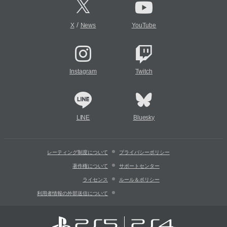
/
X
News
YouTube
Instagram
Twitch
LINE
Bluesky
レーティング制度について
プライバシーポリシー
著作権について
サポートセンター
ライセンス
ルール＆ポリシー
利用者情報の外部送信について