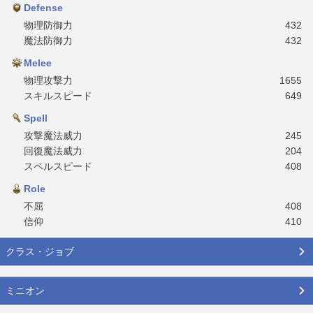
Defense
物理防御力
432
魔法防御力
432
Melee
物理攻撃力
1655
スキルスピード
649
Spell
攻撃魔法威力
245
回復魔法威力
204
スペルスピード
408
Role
不屈
408
信仰
410
クラス・ジョブ
ミニオン