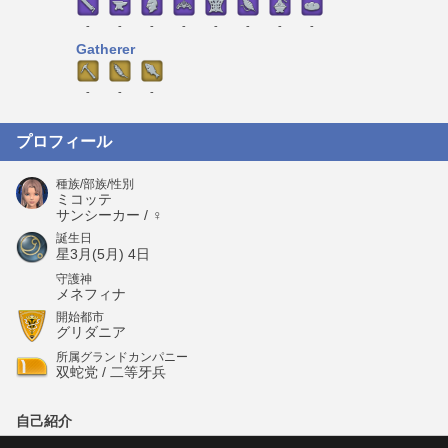
-
-
-
-
-
-
-
-
Gatherer
-
-
-
プロフィール
種族/部族/性別
ミコッテ
サンシーカー / ♀
誕生日
星3月(5月) 4日
守護神
メネフィナ
開始都市
グリダニア
所属グランドカンパニー
双蛇党 / 二等牙兵
自己紹介