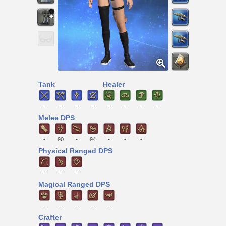
Tank
Healer
-
-
-
-
-
-
-
-
Melee DPS
-
90
-
94
-
-
-
Physical Ranged DPS
-
-
-
Magical Ranged DPS
-
-
-
-
-
Crafter