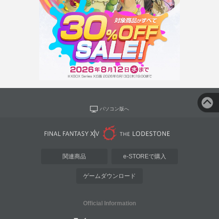
パソコン版へ
関連商品
e-STOREで購入
ゲームダウンロード
Official Information