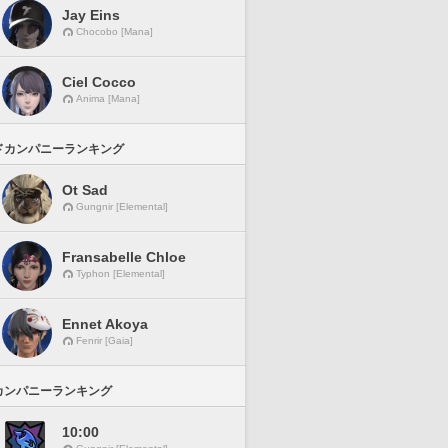
Jay Eins
Chocobo [Mana]
Ciel Cocco
Anima [Mana]
ドカンパニーランキング
Ot Sad
Gungnir [Elemental]
Fransabelle Chloe
Typhon [Elemental]
Ennet Akoya
Fenrir [Gaia]
カンパニーランキング
10:00