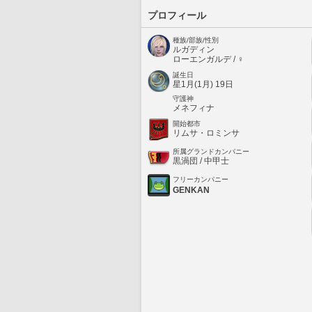
プロフィール
種族/部族/性別
ルガディン
ローエンガルデ / ♀
誕生日
星1月(1月) 19日
守護神
メネフィナ
開始都市
リムサ・ロミンサ
所属グランドカンパニー
黒渦団 / 中甲士
フリーカンパニー
GENKAN