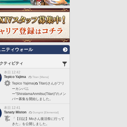
ュニティウォール
クティビティ
本日 12:42
Tepico Yajima
Titan [Mana]
Tepico Yajima(
Titan)さんがフリ
ーカンパニ
ー"ShiratamaAnmitsu(Titan)"のメン
バー募集を開始しました。
本日 12:41
Tanaty Miston
Gungnir [Elemental]
「【日記】Moさん復活祭に行って
きた」を公開しました。