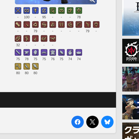
-
100
-
95
-
-
-
78
-
-
79
-
-
-
-
-
79
-
32
-
-
-
-
75
78
75
75
76
75
74
74
80
80
80