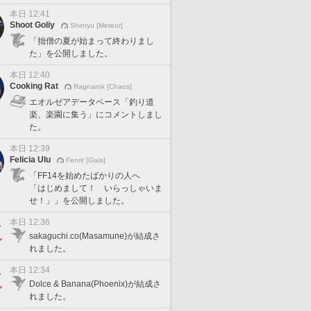
本日 12:41
Shoot Goliy
Shinryu [Meteor]
「拙僧の夏が始まって終わりまし
た」を公開しました。
本日 12:40
Cooking Rat
Ragnarok [Chaos]
エオルゼアデータベース「釣り道
楽、楽園に集う」にコメントしまし
た。
本日 12:39
Felicia Ulu
Fenrir [Gaia]
「FF14を始めたばかりの人へ
「はじめまして！ いらっしゃいま
せ！」」を公開しました。
本日 12:36
sakaguchi.co(Masamune)が結成さ
れました。
本日 12:34
Dolce & Banana(Phoenix)が結成さ
れました。