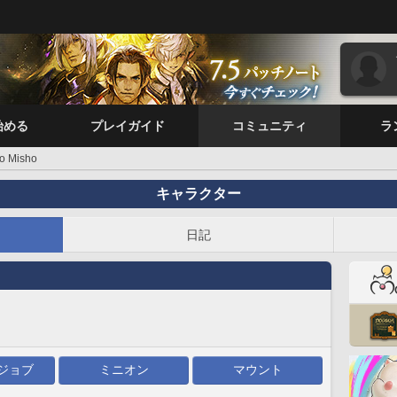
始める
プレイガイド
コミュニティ
ラ
o Misho
キャラクター
日記
ジョブ
ミニオン
マウント