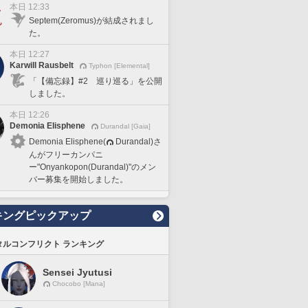
本日 12:33
Septem(Zeromus)が結成されまし
た。
本日 12:27
Karwill Rausbelt
Typhon [Elemental]
「【備忘録】#2 巡り巡る」を公開
しました。
本日 12:26
Demonia Elisphene
Durandal [Gaia]
Demonia Elisphene(
Durandal)さ
んがフリーカンパニ
ー"Onyankopon(Durandal)"のメン
バー募集を開始しました。
キングピックアップ
タルコンフリクト ランキング
Sensei Jyutusi
Chocobo [Mana]