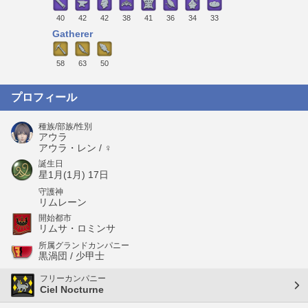
40
42
42
38
41
36
34
33
Gatherer
58
63
50
プロフィール
種族/部族/性別
アウラ
アウラ・レン / ♀
誕生日
星1月(1月) 17日
守護神
リムレーン
開始都市
リムサ・ロミンサ
所属グランドカンパニー
黒渦団 / 少甲士
フリーカンパニー
Ciel Nocturne