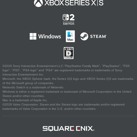
©2026 Sony Interactive Entertainment LLC."PlayStation Family Mark", "PlayStation", "PS5
logo", "PS5", "PS4 logo" and "PS4" are registered trademarks or trademarks of Sony
Interactive Entertainment Inc.
Microsoft, the XBOX Sphere mark, the Series X|S logo and XBOX Series X|S are trademarks
of the Microsoft group of companies.
Nintendo Switch is a trademark of Nintendo.
Windows is either a registered trademark or trademark of Microsoft Corporation in the United
States and/or other countries.
Mac is a trademark of Apple Inc.
©2026 Valve Corporation. Steam and the Steam logo are trademarks and/or registered
trademarks of Valve Corporation in the U.S. and/or other countries.