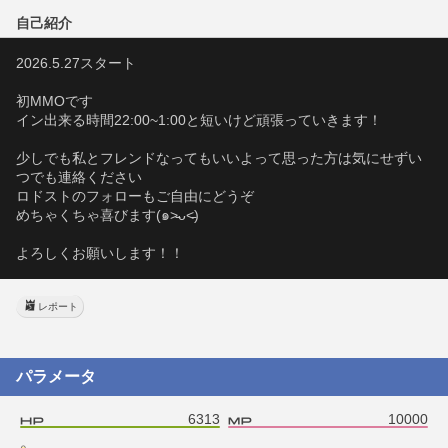
自己紹介
2026.5.27スタート
初MMOです
イン出来る時間22:00~1:00と短いけど頑張っていきます！
少しでも私とフレンドなってもいいよって思った方は気にせずい
つでも連絡ください
ロドストのフォローもご自由にどうぞ
めちゃくちゃ喜びます(๑˃̵ᴗ˂̵)
よろしくお願いします！！
レポート
パラメータ
6313
10000