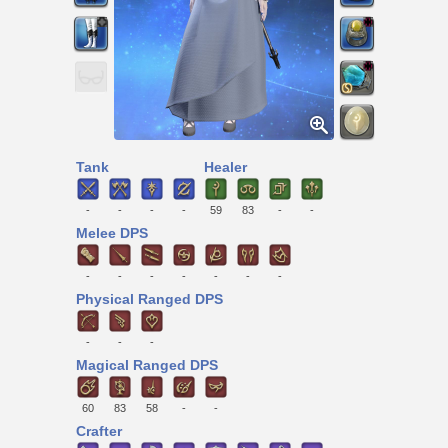
Tank
Healer
-
-
-
-
59
83
-
-
Melee DPS
-
-
-
-
-
-
-
Physical Ranged DPS
-
-
-
Magical Ranged DPS
60
83
58
-
-
Crafter