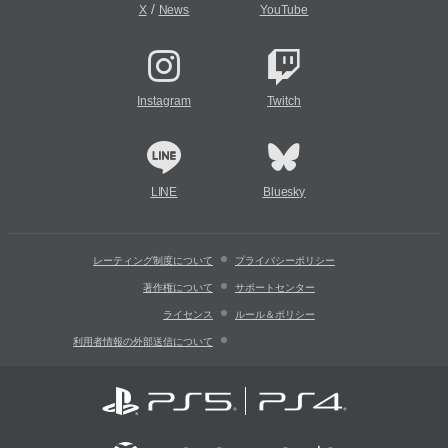
/
X
News
YouTube
Instagram
Twitch
LINE
Bluesky
レーティング制度について
プライバシーポリシー
著作権について
サポートセンター
ライセンス
ルール＆ポリシー
利用者情報の外部送信について