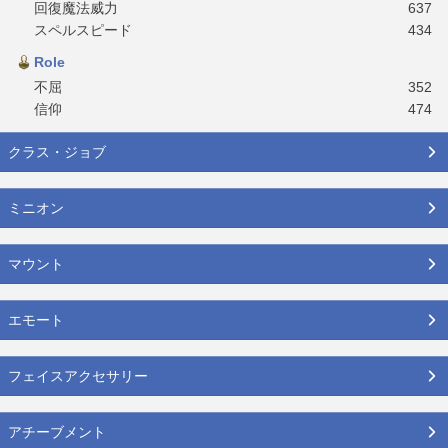
回復魔法威力
637
スペルスピード
434
Role
不屈
352
信仰
474
クラス・ジョブ
ミニオン
マウント
エモート
フェイスアクセサリー
アチーブメント