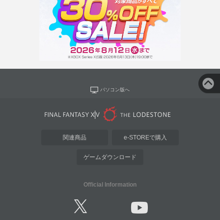
パソコン版へ
関連商品
e-STOREで購入
ゲームダウンロード
Official Information