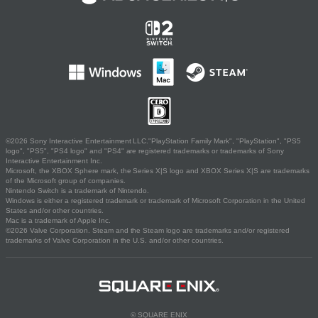
©2026 Sony Interactive Entertainment LLC."PlayStation Family Mark", "PlayStation", "PS5
logo", "PS5", "PS4 logo" and "PS4" are registered trademarks or trademarks of Sony
Interactive Entertainment Inc.
Microsoft, the XBOX Sphere mark, the Series X|S logo and XBOX Series X|S are trademarks
of the Microsoft group of companies.
Nintendo Switch is a trademark of Nintendo.
Windows is either a registered trademark or trademark of Microsoft Corporation in the United
States and/or other countries.
Mac is a trademark of Apple Inc.
©2026 Valve Corporation. Steam and the Steam logo are trademarks and/or registered
trademarks of Valve Corporation in the U.S. and/or other countries.
© SQUARE ENIX