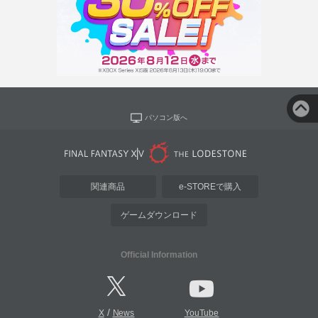
パソコン版へ
関連商品
e-STOREで購入
ゲームダウンロード
Official Information
/
X
News
YouTube