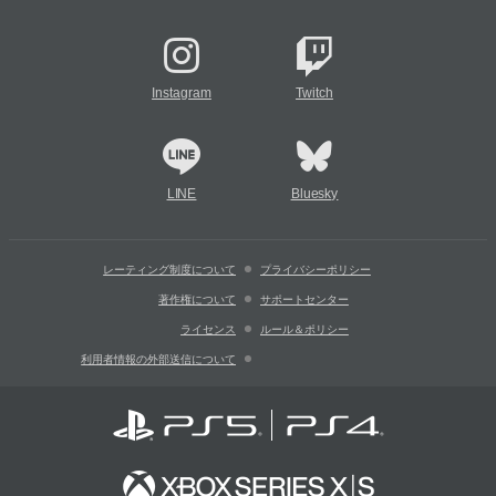
Instagram
Twitch
LINE
Bluesky
レーティング制度について
プライバシーポリシー
著作権について
サポートセンター
ライセンス
ルール＆ポリシー
利用者情報の外部送信について