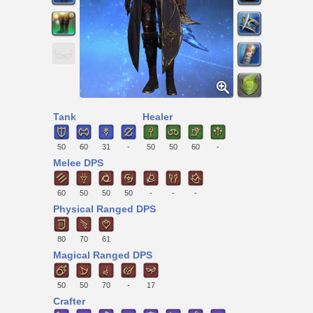
Tank
Healer
50
60
31
-
50
50
60
-
Melee DPS
60
50
50
50
-
-
-
Physical Ranged DPS
80
70
61
Magical Ranged DPS
50
50
70
-
17
Crafter