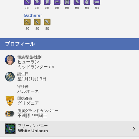
80
80
80
80
80
80
80
80
Gatherer
80
80
80
プロフィール
種族/部族/性別
ヒューラン
ミッドランダー / ♀
誕生日
星1月(1月) 3日
守護神
ハルオーネ
開始都市
グリダニア
所属グランドカンパニー
不滅隊 / 中闘士
フリーカンパニー
White Unicorn