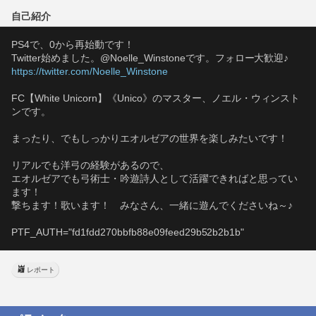
自己紹介
PS4で、0から再始動です！
Twitter始めました。@Noelle_Winstoneです。フォロー大歓迎♪
https://twitter.com/Noelle_Winstone
FC【White Unicorn】《Unico》のマスター、ノエル・ウィンスト
ンです。
まったり、でもしっかりエオルゼアの世界を楽しみたいです！
リアルでも洋弓の経験があるので、
エオルゼアでも弓術士・吟遊詩人として活躍できればと思ってい
ます！
撃ちます！歌います！　みなさん、一緒に遊んでくださいね～♪
PTF_AUTH="fd1fdd270bbfb88e09feed29b52b2b1b"
レポート