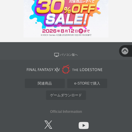
パソコン版へ
関連商品
e-STOREで購入
ゲームダウンロード
Official Information