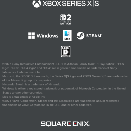
©2026 Sony Interactive Entertainment LLC."PlayStation Family Mark", "PlayStation", "PS5
logo", "PS5", "PS4 logo" and "PS4" are registered trademarks or trademarks of Sony
Interactive Entertainment Inc.
Microsoft, the XBOX Sphere mark, the Series X|S logo and XBOX Series X|S are trademarks
of the Microsoft group of companies.
Nintendo Switch is a trademark of Nintendo.
Windows is either a registered trademark or trademark of Microsoft Corporation in the United
States and/or other countries.
Mac is a trademark of Apple Inc.
©2026 Valve Corporation. Steam and the Steam logo are trademarks and/or registered
trademarks of Valve Corporation in the U.S. and/or other countries.