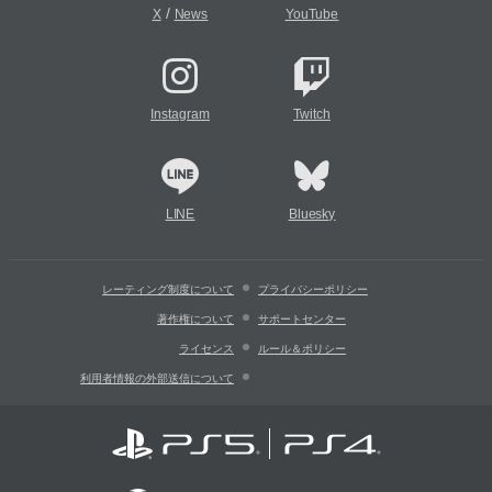
/
X
News
YouTube
Instagram
Twitch
LINE
Bluesky
レーティング制度について
プライバシーポリシー
著作権について
サポートセンター
ライセンス
ルール＆ポリシー
利用者情報の外部送信について